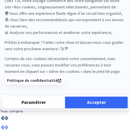
Road Trips
Safari
Sénior
Tennis
Tout compris