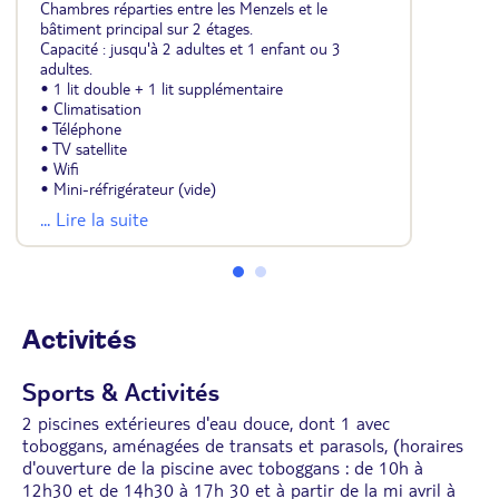
Chambres réparties entre les Menzels et le
bâtiment principal sur 2 étages.
Capacité : jusqu'à 2 adultes et 1 enfant ou 3
adultes.
• 1 lit double + 1 lit supplémentaire
• Climatisation
• Téléphone
• TV satellite
• Wifi
• Mini-réfrigérateur (vide)
• Salle de bains avec douche et sèche-cheveux
... Lire la suite
• Coffre-fort (payant : 5 dinars / jour soit environ
1,50 euros / jour)
• Balcon ou terrasse
Activités
Sports & Activités
2 piscines extérieures d'eau douce, dont 1 avec
toboggans, aménagées de transats et parasols, (horaires
d'ouverture de la piscine avec toboggans : de 10h à
12h30 et de 14h30 à 17h 30 et à partir de la mi avril à