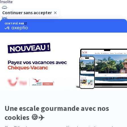
Insolite
Luxe
Nature
Neige
Plongée
Premium