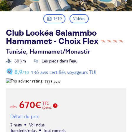
1/19
Vidéos
Club Lookéa Salammbo
Hammamet - Choix
Flex
Tunisie, Hammamet/Monastir
60 km
Les pieds dans l'eau
8,9
136 avis certifiés voyageurs TUI
/10
1553
avis
670€
TTC
dès
/pers.
Détail du prix
7 nuits
Vol inclus
Transferts inclus
Tout compris