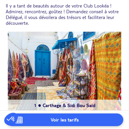
Il y a tant de beautés autour de votre Club Lookéa !
Admirez, rencontrez, goûtez ! Demandez conseil à votre
Délégué, il vous dévoilera des trésors et facilitera leur
découverte.
3
● Soirée Sheherazade 1001 Nuits
1
● Carthage & Sidi Bou Saïd
5
4
● Balade en Catamaran
2
● Kairouan / El Jem
● Sahara Explorer
Voir les tarifs
Visitez Carthage l’orgueilleuse et son magnifique site
Un voyage hors du temps, pour découvrir la beauté du grand
La culture et la cuisine de la Tunisie sont aussi exotiques que le
Les siècles passés ont façonné le paysage tunisien, et c’est
Balade en mer sur un véritable catamaran. Vous ferez une belle