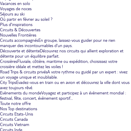
Vacances en solo
Voyages de noces
Séjours au ski
Où partir en février au soleil ?
Plus d'inspirations
Circuits & Découvertes
Nouvelles Frontières
Circuits accompagnés
En groupe, laissez-vous guider pour ne rien
manquer des incontournables d'un pays.
Découverte et détente
Découvrez nos circuits qui allient exploration et
détente pour un équilibre parfait.
Croisières
Fluviale, côtière, maritime ou expédition, choisissez votre
croisière idéale et mettez les voiles !
Road Trips & circuits privés
A votre rythme ou guidé par un expert : vivez
un voyage unique et inoubliable.
City Trips
Evadez-vous en train ou en avion et découvrez la ville dont vous
avez toujours rêvé.
Evènements du monde
Voyagez et participez à un évènement mondial :
festival, fête, concert, évènement sportif...
Toute notre offre
Nos Top destinations
Circuits Etats-Unis
Circuits Canada
Circuits Vietnam
Circuits Inde