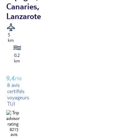
Canaries,
Lanzarote
5
km
0,2
km
9,4
/10
8 avis
certifiés
voyageurs
TUI
8215
avis