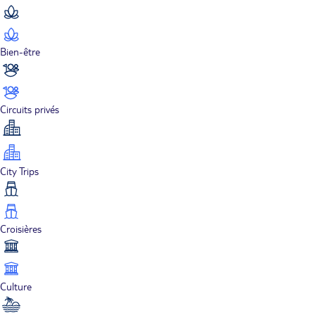
Bien-être
Circuits privés
City Trips
Croisières
Culture