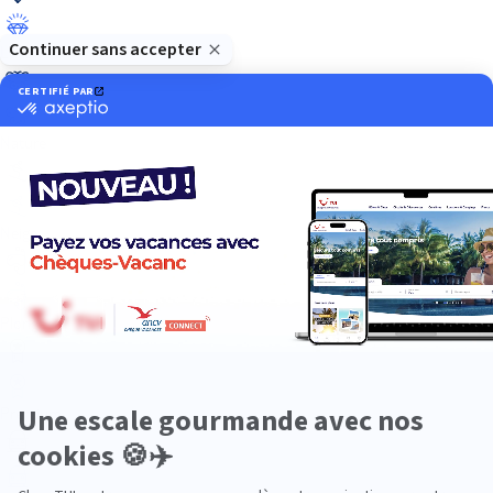
Luxe
Nature
Neige
Plongée
Premium