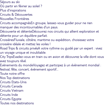
Séjours au ski
Où partir en février au soleil ?
Plus d'inspirations
Circuits & Découvertes
Nouvelles Frontières
Circuits accompagnés
En groupe, laissez-vous guider pour ne rien
manquer des incontournables d'un pays.
Découverte et détente
Découvrez nos circuits qui allient exploration et
détente pour un équilibre parfait.
Croisières
Fluviale, côtière, maritime ou expédition, choisissez votre
croisière idéale et mettez les voiles !
Road Trips & circuits privés
A votre rythme ou guidé par un expert : vivez
un voyage unique et inoubliable.
City Trips
Evadez-vous en train ou en avion et découvrez la ville dont vous
avez toujours rêvé.
Evènements du monde
Voyagez et participez à un évènement mondial :
festival, fête, concert, évènement sportif...
Toute notre offre
Nos Top destinations
Circuits Etats-Unis
Circuits Canada
Circuits Vietnam
Circuits Inde
Circuits Egypte
Toutes nos destinations