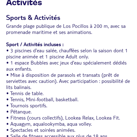
Activités
• Douche et toilettes séparées
• Sèche-cheveux
• Miroir cosmétique
Sports & Activités
• Balcon ou terrasse
Grande plage publique de Los Pocillos à 200 m, avec sa
• Check in à partir de 15h, check out à 11h.
promenade maritime et ses animations.
Sport / Activités incluses :
• 3 piscines d'eau salée, chauffées selon la saison dont 1
piscine animée et 1 piscine Adult only.
• 1 espace Bubbles avec jeux d'eau spécialement dédiés
aux enfants.
• Mise à disposition de parasols et transats (prêt de
serviettes avec caution). Avec participation : possibilité de
lits balinais.
• Tennis de table.
• Tennis, Mini-football, basketball.
• Tournois sportifs.
• Pétanque.
• Fitness (cours collectifs), Lookea Relax, Lookea Fit.
• Aquagym, aqualookymba, aqua volley.
• Spectacles et soirées animées.
• Salle de fitness accessible aux plus de 18 ans