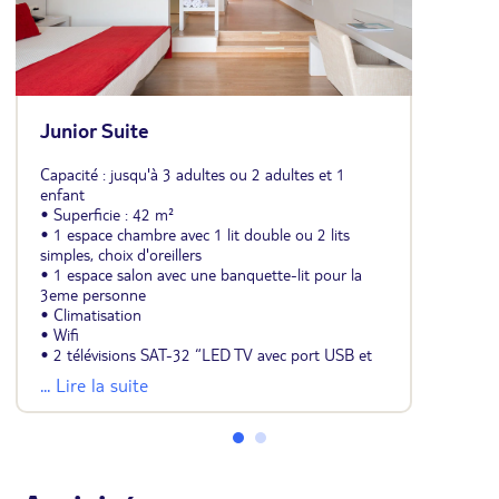
Junior Suite
Capacité : jusqu'à 3 adultes ou 2 adultes et 1
enfant
• Superficie : 42 m²
• 1 espace chambre avec 1 lit double ou 2 lits
simples, choix d'oreillers
• 1 espace salon avec une banquette-lit pour la
3eme personne
• Climatisation
• Wifi
• 2 télévisions SAT-32 “LED TV avec port USB et
chaînes internationales, une dans le salon et l’autre
... Lire la suite
dans la chambre
• Mini-réfrigérateur (vide)
• Machine à café et bouilloire (pack café et thé de
bienvenue à l'arrivée, renouvellement avec
supplément)
• Coffre-fort (payant)