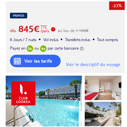
-23%
PRIMOS
845€
TTC
dès
au lieu de
1 100€
/pers.
8 Jours / 7 nuits
Vol inclus
Transferts inclus
Tout compris
Payez en
ou
par carte bancaire
Voir les tarifs
Voir le descriptif du voyage