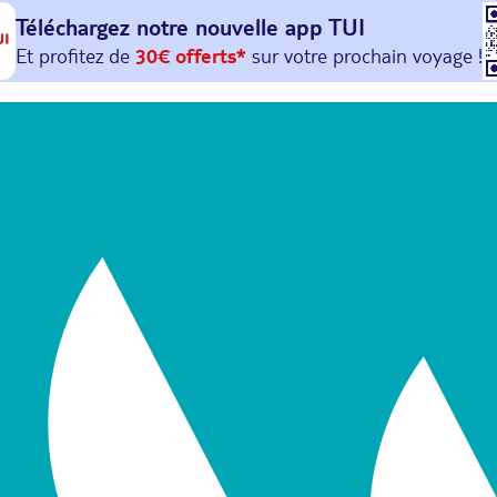
Téléchargez notre nouvelle
app TUI
Et profitez de
30€ offerts*
sur votre
prochain
voyage !
avec le code :
HAPPYAPP