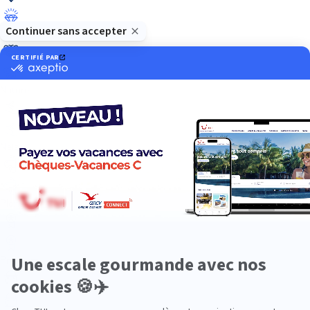
Luxe
Nature
Neige
Plongée
Premium