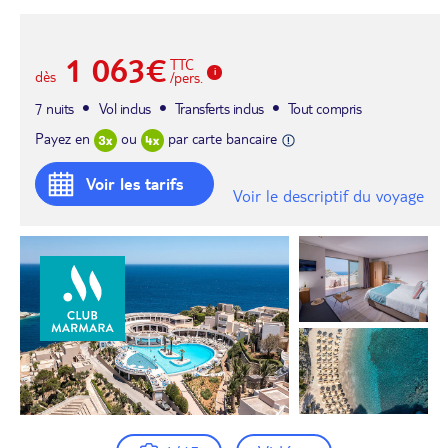
1 063€
TTC
dès
/pers.
7 nuits
Vol inclus
Transferts inclus
Tout compris
Payez en
ou
par carte bancaire
Voir les tarifs
Voir le descriptif du voyage