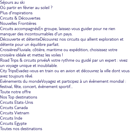
Séjours au ski
Où partir en février au soleil ?
Plus d'inspirations
Circuits & Découvertes
Nouvelles Frontières
Circuits accompagnés
En groupe, laissez-vous guider pour ne rien
manquer des incontournables d'un pays.
Découverte et détente
Découvrez nos circuits qui allient exploration et
détente pour un équilibre parfait.
Croisières
Fluviale, côtière, maritime ou expédition, choisissez votre
croisière idéale et mettez les voiles !
Road Trips & circuits privés
A votre rythme ou guidé par un expert : vivez
un voyage unique et inoubliable.
City Trips
Evadez-vous en train ou en avion et découvrez la ville dont vous
avez toujours rêvé.
Evènements du monde
Voyagez et participez à un évènement mondial :
festival, fête, concert, évènement sportif...
Toute notre offre
Nos Top destinations
Circuits Etats-Unis
Circuits Canada
Circuits Vietnam
Circuits Inde
Circuits Egypte
Toutes nos destinations