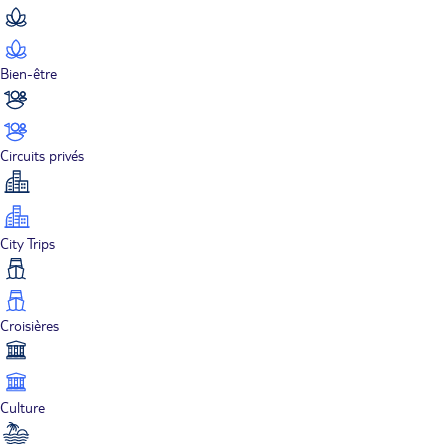
Bien-être
Circuits privés
City Trips
Croisières
Culture