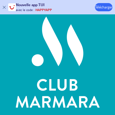
Hôtels & Clubs
Nouvelle
app TUI
Télécharger
30€ offerts*
sur votre
voyage !
avec le code :
HAPPYAPP