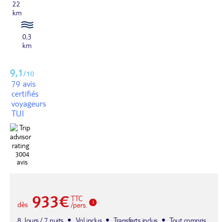
22
km
0,3
km
9,1
/10
79 avis
certifiés
voyageurs
TUI
3004
avis
933€
TTC
dès
/pers.
8 Jours / 7 nuits
Vol inclus
Transferts inclus
Tout compris