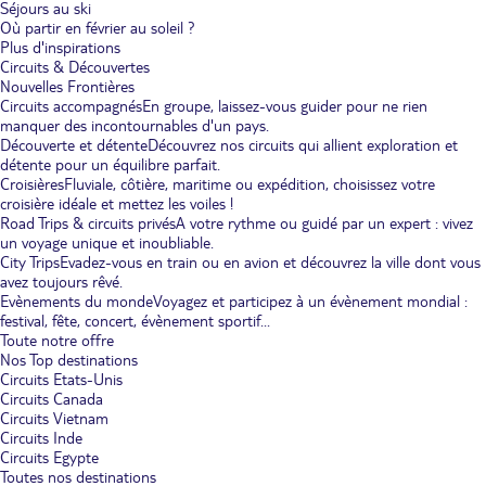
Séjours au ski
Où partir en février au soleil ?
Plus d'inspirations
Circuits & Découvertes
Nouvelles Frontières
Circuits accompagnés
En groupe, laissez-vous guider pour ne rien
manquer des incontournables d'un pays.
Découverte et détente
Découvrez nos circuits qui allient exploration et
détente pour un équilibre parfait.
Croisières
Fluviale, côtière, maritime ou expédition, choisissez votre
croisière idéale et mettez les voiles !
Road Trips & circuits privés
A votre rythme ou guidé par un expert : vivez
un voyage unique et inoubliable.
City Trips
Evadez-vous en train ou en avion et découvrez la ville dont vous
avez toujours rêvé.
Evènements du monde
Voyagez et participez à un évènement mondial :
festival, fête, concert, évènement sportif...
Toute notre offre
Nos Top destinations
Circuits Etats-Unis
Circuits Canada
Circuits Vietnam
Circuits Inde
Circuits Egypte
Toutes nos destinations