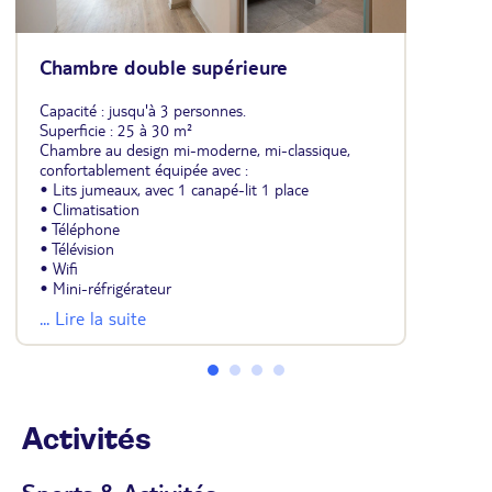
Chambre double supérieure
Capacité : jusqu'à 3 personnes.
Superficie : 25 à 30 m²
Chambre au design mi-moderne, mi-classique,
confortablement équipée avec :
• Lits jumeaux, avec 1 canapé-lit 1 place
• Climatisation
• Téléphone
• Télévision
• Wifi
• Mini-réfrigérateur
• Coffre-fort
... Lire la suite
• Salle de bains avec douche
• Sèche-cheveux
• Balcon ou terrasse
• Possibilité d'occupation monoparentale (stock
limité)
Activités