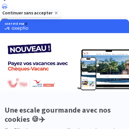
Luxe
Nature
Neige
Plongée
Premium