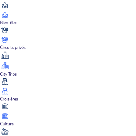
Bien-être
Circuits privés
City Trips
Croisières
Culture