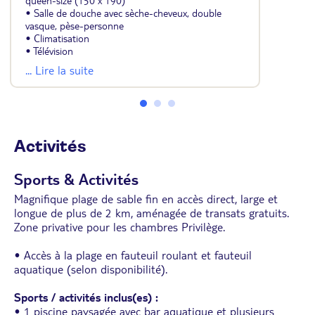
queen-size (150 x 190)
• Salle de douche avec sèche-cheveux, double
vasque, pèse-personne
• Climatisation
• Télévision
• Téléphone
... Lire la suite
• Coffre-fort
• Minibar (eau, sodas et bières), rempli
quotidiennement
• Wifi
• Balcon ou terrasse vue jardin
Activités
À noter : la règlementation mexicaine impose au
moins un adulte de 18 ans dans chaque chambre.
Sports & Activités
Magnifique plage de sable fin en accès direct, large et
longue de plus de 2 km, aménagée de transats gratuits.
Zone privative pour les chambres Privilège.
• Accès à la plage en fauteuil roulant et fauteuil
aquatique (selon disponibilité).
Sports / activités inclus(es) :
• 1 piscine paysagée avec bar aquatique et plusieurs