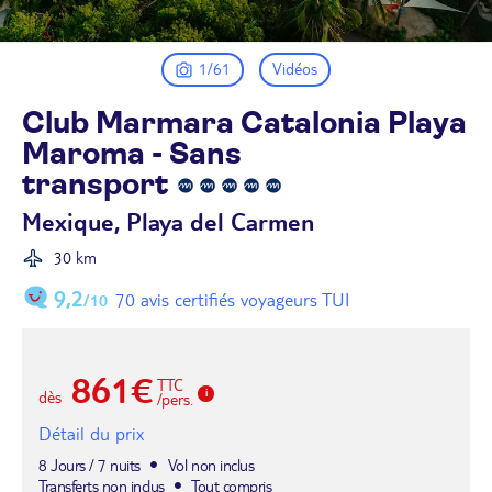
1/61
Vidéos
Club Marmara Catalonia Playa
Maroma - Sans
transport
Mexique, Playa del Carmen
30 km
9,2
70 avis certifiés voyageurs TUI
/10
861€
TTC
dès
/pers.
Détail du prix
8 Jours / 7 nuits
Vol non inclus
Transferts non inclus
Tout compris