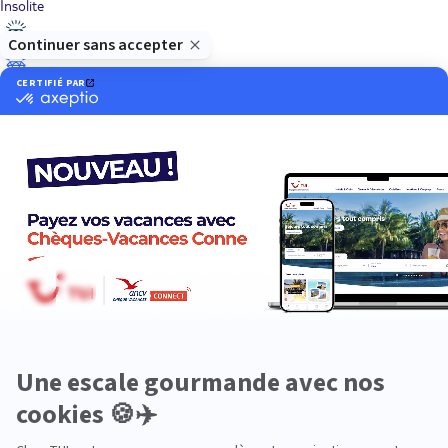
Insolite
Luxe
Nature
Neige
Plongée
Premium