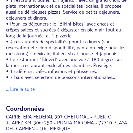
• 1 restaurant buffet "El Pajarito", avec un grand choix de
plats internationaux et de spécialités locales. Il propose
aussi de délicieuses pizzas. Service de petits déjeuners,
déjeuners et dîners.
• Pour les déjeuners : le "Bikini Bites" avec encas et
crêpes salées et sucrées à déguster en plein air tout au
long de la journée, et 1 pizzeria.
• 4 restaurants de spécialités pour les dîners (sur
réservation et selon disponibilité, pantalon exigé pour les
messieurs) : mexicain, italien, steak house et japonais.
• Le restaurant "Bloved" avec une vue à 180 degrés sur
la mer : restaurant exclusif des chambres Privilège.
• 1 cafétéria : cafés, infusions et pâtisseries.
• 3 bars avec sélection de boissons internationales
...
... Lire la suite
Coordonnées
CARRETERA FEDERAL 307 CHETUMAL - PUERTO
JUAREZ KM. 306+250 - PUNTA MAROMA - 77710 PLAYA
DEL CARMEN - Q.R., MEXIQUE