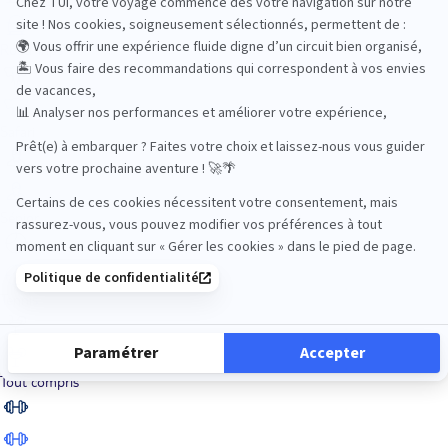
Road Trips
Safari
Sénior
Tennis
Tout compris