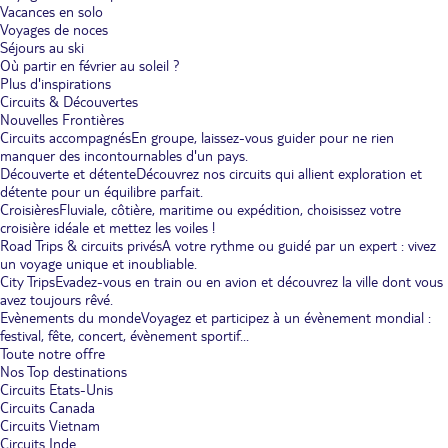
Vacances en solo
Voyages de noces
Séjours au ski
Où partir en février au soleil ?
Plus d'inspirations
Circuits & Découvertes
Nouvelles Frontières
Circuits accompagnés
En groupe, laissez-vous guider pour ne rien
manquer des incontournables d'un pays.
Découverte et détente
Découvrez nos circuits qui allient exploration et
détente pour un équilibre parfait.
Croisières
Fluviale, côtière, maritime ou expédition, choisissez votre
croisière idéale et mettez les voiles !
Road Trips & circuits privés
A votre rythme ou guidé par un expert : vivez
un voyage unique et inoubliable.
City Trips
Evadez-vous en train ou en avion et découvrez la ville dont vous
avez toujours rêvé.
Evènements du monde
Voyagez et participez à un évènement mondial :
festival, fête, concert, évènement sportif...
Toute notre offre
Nos Top destinations
Circuits Etats-Unis
Circuits Canada
Circuits Vietnam
Circuits Inde