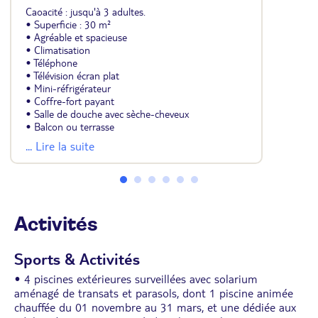
Caoacité : jusqu'à 3 adultes.
• Superficie : 30 m²
• Agréable et spacieuse
• Climatisation
• Téléphone
• Télévision écran plat
• Mini-réfrigérateur
• Coffre-fort payant
• Salle de douche avec sèche-cheveux
• Balcon ou terrasse
• Un lit double ou 2 lits simples
... Lire la suite
• Petit espace salon
• Possibilité de lit supplémentaire et lit bébé dans
un espace restreint.
Activités
Sports & Activités
• 4 piscines extérieures surveillées avec solarium
aménagé de transats et parasols, dont 1 piscine animée
chauffée du 01 novembre au 31 mars, et une dédiée aux