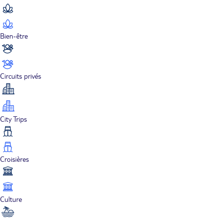
Bien-être
Circuits privés
City Trips
Croisières
Culture