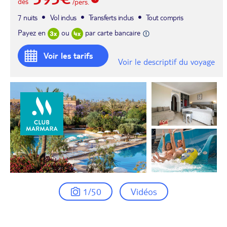
dès
/pers.
7 nuits
Vol inclus
Transferts inclus
Tout compris
Payez en
ou
par carte bancaire
Voir les tarifs
Voir le descriptif du voyage
1/50
Vidéos