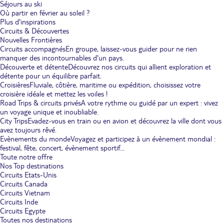
Séjours au ski
Où partir en février au soleil ?
Plus d'inspirations
Circuits & Découvertes
Nouvelles Frontières
Circuits accompagnés
En groupe, laissez-vous guider pour ne rien
manquer des incontournables d'un pays.
Découverte et détente
Découvrez nos circuits qui allient exploration et
détente pour un équilibre parfait.
Croisières
Fluviale, côtière, maritime ou expédition, choisissez votre
croisière idéale et mettez les voiles !
Road Trips & circuits privés
A votre rythme ou guidé par un expert : vivez
un voyage unique et inoubliable.
City Trips
Evadez-vous en train ou en avion et découvrez la ville dont vous
avez toujours rêvé.
Evènements du monde
Voyagez et participez à un évènement mondial :
festival, fête, concert, évènement sportif...
Toute notre offre
Nos Top destinations
Circuits Etats-Unis
Circuits Canada
Circuits Vietnam
Circuits Inde
Circuits Egypte
Toutes nos destinations