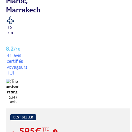
Maroc,
Marrakech
16
km
8,2
/10
41 avis
certifiés
voyageurs
TUI
5347
avis
BEST SELLER
595€
TTC