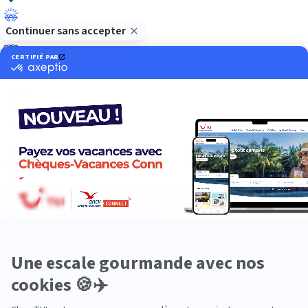
Luxe
Nature
Neige
Plongée
Premium