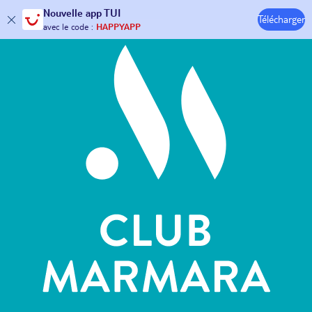
Hôtels & Clubs
Nouvelle
app TUI
30€ offerts*
sur votre
voyage !
Télécharger
avec le code :
HAPPYAPP