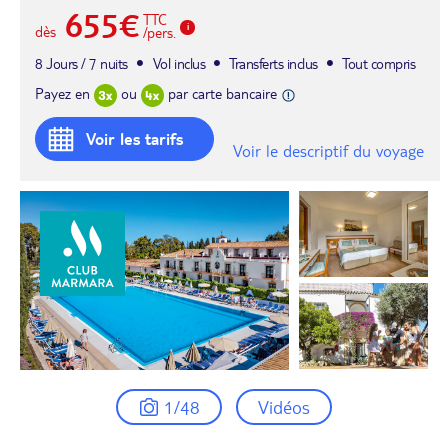
655€
TTC
dès
/pers.
8 Jours / 7 nuits
Vol inclus
Transferts inclus
Tout compris
Payez en
ou
par carte bancaire
Voir les tarifs
Voir le descriptif du voyage
1/48
Vidéos