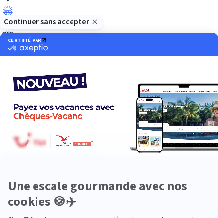
Luxe
Nature
Neige
Plongée
Premium