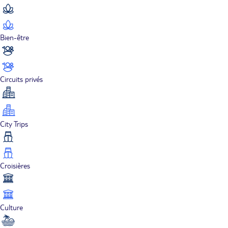
Bien-être
Circuits privés
City Trips
Croisières
Culture