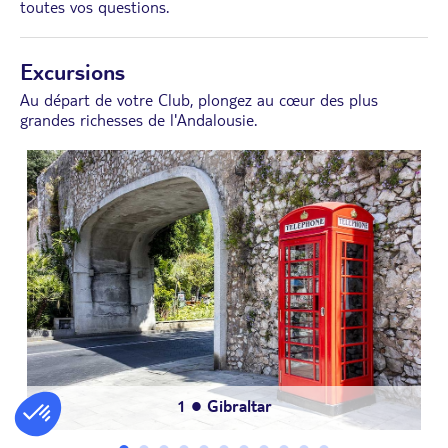
toutes vos questions.
Excursions
Au départ de votre Club, plongez au cœur des plus
grandes richesses de l'Andalousie.
11
4
8
● Andalousie authentique en 4 x 4
10
● Cordoue culturelle à la journée
● Mini-croisière à la Costa del Sol
● Málaga : culture et saveurs
3
7
9
2
● Mijas Authentique
● Caminito Del Rey
● Nerja & Frigiliana
● Visite de Ronda
6
1
5
● Flamenco
● Gibraltar
● Séville