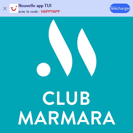
Hôtels & Clubs
Nouvelle
app TUI
30€ offerts*
sur votre
voyage !
Télécharger
avec le code :
HAPPYAPP