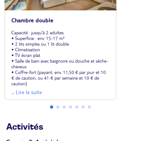
Chambre double
Capacité : jusqu'à 2 adultes.
• Superficie : env. 15-17 m²
• 2 lits simples ou 1 lit double
• Climatisation
• TV écran plat
• Salle de bain avec baignoire ou douche et sèche-
cheveux
• Coffre-fort (payant, env. 11,50 € par jour et 10
€ de caution, ou 41 € par semaine et 10 € de
caution)
• Possibilité de location de mini-réfrigérateur
... Lire la suite
(payant, env. 13 € par jour ou 54,50 € par
semaine)
• Wifi
Activités