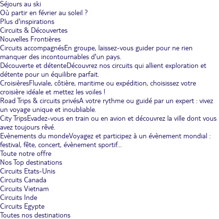
Séjours au ski
Où partir en février au soleil ?
Plus d'inspirations
Circuits & Découvertes
Nouvelles Frontières
Circuits accompagnés
En groupe, laissez-vous guider pour ne rien
manquer des incontournables d'un pays.
Découverte et détente
Découvrez nos circuits qui allient exploration et
détente pour un équilibre parfait.
Croisières
Fluviale, côtière, maritime ou expédition, choisissez votre
croisière idéale et mettez les voiles !
Road Trips & circuits privés
A votre rythme ou guidé par un expert : vivez
un voyage unique et inoubliable.
City Trips
Evadez-vous en train ou en avion et découvrez la ville dont vous
avez toujours rêvé.
Evènements du monde
Voyagez et participez à un évènement mondial :
festival, fête, concert, évènement sportif...
Toute notre offre
Nos Top destinations
Circuits Etats-Unis
Circuits Canada
Circuits Vietnam
Circuits Inde
Circuits Egypte
Toutes nos destinations