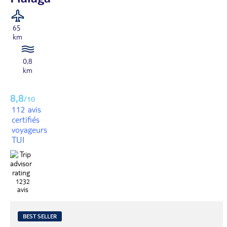
65
km
0,8
km
8,8
/10
112 avis
certifiés
voyageurs
TUI
1232
avis
BEST SELLER