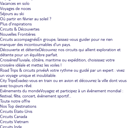
Vacances en solo
Voyages de noces
Séjours au ski
Où partir en février au soleil ?
Plus d'inspirations
Circuits & Découvertes
Nouvelles Frontières
Circuits accompagnés
En groupe, laissez-vous guider pour ne rien
manquer des incontournables d'un pays.
Découverte et détente
Découvrez nos circuits qui allient exploration et
détente pour un équilibre parfait.
Croisières
Fluviale, côtière, maritime ou expédition, choisissez votre
croisière idéale et mettez les voiles !
Road Trips & circuits privés
A votre rythme ou guidé par un expert : vivez
un voyage unique et inoubliable.
City Trips
Evadez-vous en train ou en avion et découvrez la ville dont vous
avez toujours rêvé.
Evènements du monde
Voyagez et participez à un évènement mondial :
festival, fête, concert, évènement sportif...
Toute notre offre
Nos Top destinations
Circuits Etats-Unis
Circuits Canada
Circuits Vietnam
Circuits Inde