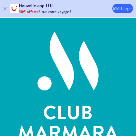
Nouvelle
app TUI
Télécharger
30€ offerts*
sur votre
voyage !
avec le code :
HAPPYAPP
Hôtels & Clubs