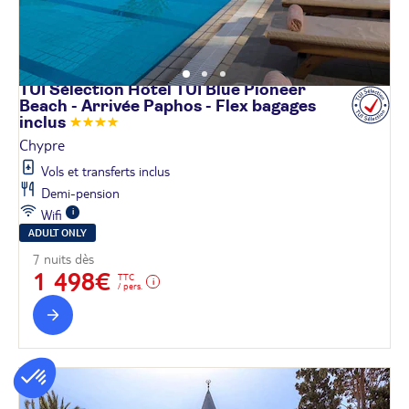
TUI Sélection Hôtel TUI Blue Pioneer
Beach - Arrivée Paphos - Flex bagages
inclus
Chypre
Vols et transferts inclus
Demi-pension
Wifi
ADULT ONLY
7 nuits dès
1 498€
TTC
/ pers.