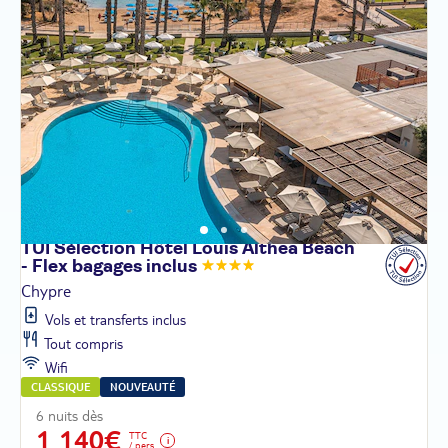
TUI Sélection Hôtel Louis Althea Beach
- Flex bagages
inclus
Chypre
Vols et transferts inclus
Tout compris
Wifi
CLASSIQUE
NOUVEAUTÉ
6 nuits dès
1 140€
TTC
/ pers.