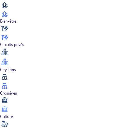
Bien-être
Circuits privés
City Trips
Croisières
Culture