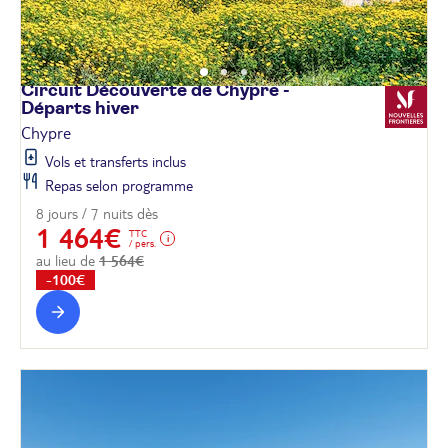
Circuit Découverte de Chypre -
Départs
hiver
Chypre
Vols et transferts inclus
Repas selon programme
8 jours / 7 nuits dès
1 464€
TTC
/ pers.
au lieu de
1 564€
-100€