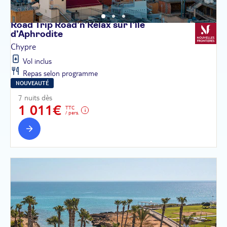
Road Trip Road’n’Relax sur l’île
d’Aphrodite
Chypre
Vol inclus
Repas selon programme
NOUVEAUTÉ
7 nuits dès
1 011€
TTC
/ pers.