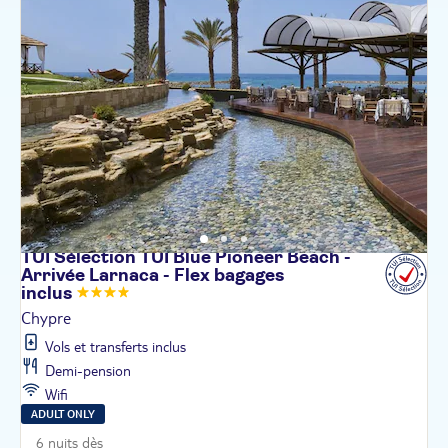
TUI Sélection TUI Blue Pioneer Beach -
Arrivée Larnaca - Flex bagages
inclus
Chypre
Vols et transferts inclus
Demi-pension
Wifi
ADULT ONLY
6 nuits dès