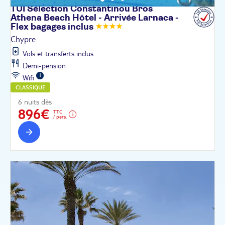
TUI Sélection Constantinou Bros
Athena Beach Hôtel - Arrivée Larnaca -
Flex bagages
inclus
Chypre
Vols et transferts inclus
Demi-pension
Wifi
CLASSIQUE
6 nuits dès
896€
TTC
/ pers.