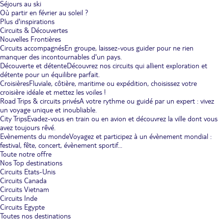
Séjours au ski
Où partir en février au soleil ?
Plus d'inspirations
Circuits & Découvertes
Nouvelles Frontières
Circuits accompagnés
En groupe, laissez-vous guider pour ne rien
manquer des incontournables d'un pays.
Découverte et détente
Découvrez nos circuits qui allient exploration et
détente pour un équilibre parfait.
Croisières
Fluviale, côtière, maritime ou expédition, choisissez votre
croisière idéale et mettez les voiles !
Road Trips & circuits privés
A votre rythme ou guidé par un expert : vivez
un voyage unique et inoubliable.
City Trips
Evadez-vous en train ou en avion et découvrez la ville dont vous
avez toujours rêvé.
Evènements du monde
Voyagez et participez à un évènement mondial :
festival, fête, concert, évènement sportif...
Toute notre offre
Nos Top destinations
Circuits Etats-Unis
Circuits Canada
Circuits Vietnam
Circuits Inde
Circuits Egypte
Toutes nos destinations