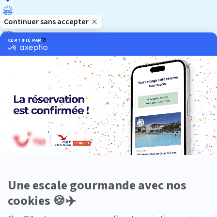
Luxe
Nature
Neige
Plongée
Premium