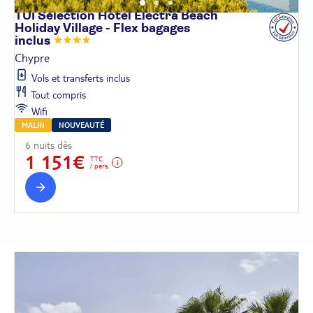
TUI Sélection Hôtel Electra Beach
Holiday Village - Flex bagages
inclus
Chypre
Vols et transferts inclus
Tout compris
Wifi
MALIN
NOUVEAUTÉ
6 nuits dès
1 151€
TTC
/ pers.