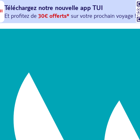
Téléchargez notre nouvelle
app TUI
Et profitez de
30€ offerts*
sur votre
prochain
voyage !
avec le code :
HAPPYAPP