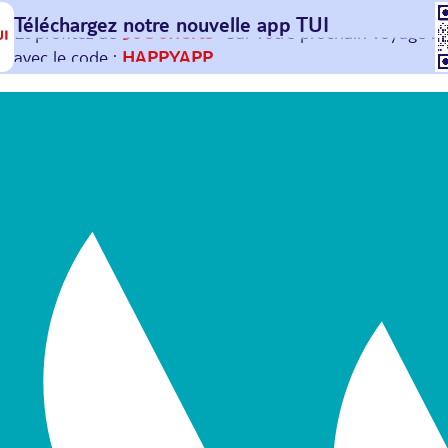
Téléchargez notre nouvelle
app TUI
Et profitez de
30€ offerts*
sur votre
prochain
voyage !
avec le code :
HAPPYAPP