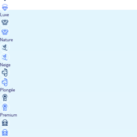
Luxe
Nature
Neige
Plongée
Premium