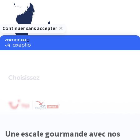
Océan Indien
Nos thématiques
Actif
Adult only
Aventure