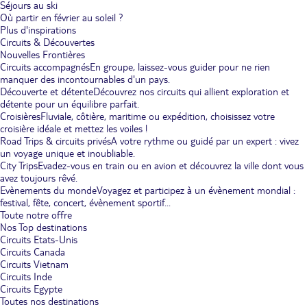
Séjours au ski
Où partir en février au soleil ?
Plus d'inspirations
Circuits & Découvertes
Nouvelles Frontières
Circuits accompagnés
En groupe, laissez-vous guider pour ne rien
manquer des incontournables d'un pays.
Découverte et détente
Découvrez nos circuits qui allient exploration et
détente pour un équilibre parfait.
Croisières
Fluviale, côtière, maritime ou expédition, choisissez votre
croisière idéale et mettez les voiles !
Road Trips & circuits privés
A votre rythme ou guidé par un expert : vivez
un voyage unique et inoubliable.
City Trips
Evadez-vous en train ou en avion et découvrez la ville dont vous
avez toujours rêvé.
Evènements du monde
Voyagez et participez à un évènement mondial :
festival, fête, concert, évènement sportif...
Toute notre offre
Nos Top destinations
Circuits Etats-Unis
Circuits Canada
Circuits Vietnam
Circuits Inde
Circuits Egypte
Toutes nos destinations