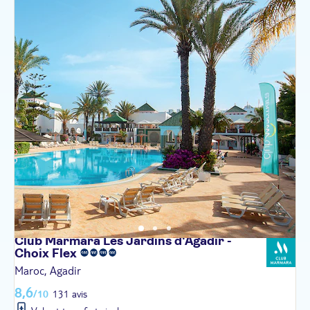
Club Marmara Les Jardins d'Agadir -
Choix
Flex
Maroc, Agadir
8,6
/10
131 avis