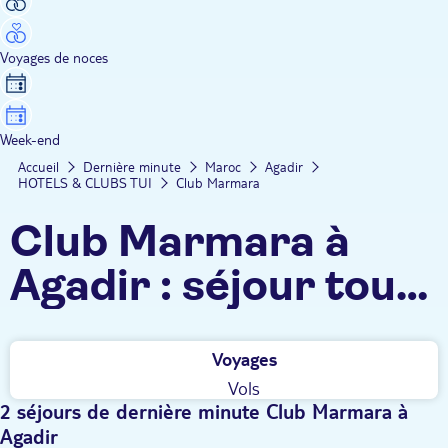
Voyages de noces
Week-end
Accueil
Dernière minute
Maroc
Agadir
HOTELS & CLUBS TUI
Club Marmara
Club Marmara à
Agadir : séjour tout
inclus, sports et
Voyages
restauration,
Vols
animations 100%
2 séjours de dernière minute Club Marmara à
Agadir