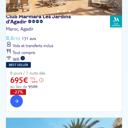
Club Marmara Les Jardins
d'Agadir
Maroc, Agadir
8,6
/10
131 avis
Vols et transferts inclus
Tout compris
Wifi
BEST SELLER
8 jours / 7 nuits dès
695€
TTC
/ pers.
au lieu de
950€
-27%