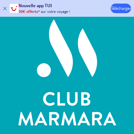
Hôtels & Clubs
Nouvelle
app TUI
Télécharger
30€ offerts*
sur votre
voyage !
avec le code :
HAPPYAPP