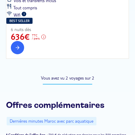
Vols et transferts inclus
Tout compris
Wifi
BEST SELLER
6 nuits dès
636€
TTC
/ pers.
Vous avez vu 2 voyages sur 2
Offres complémentaires
Dernières minutes Maroc avec parc aquatique
*
Conditions de l'offre App
: *30 € de réduction par dossier pour les 500 premières