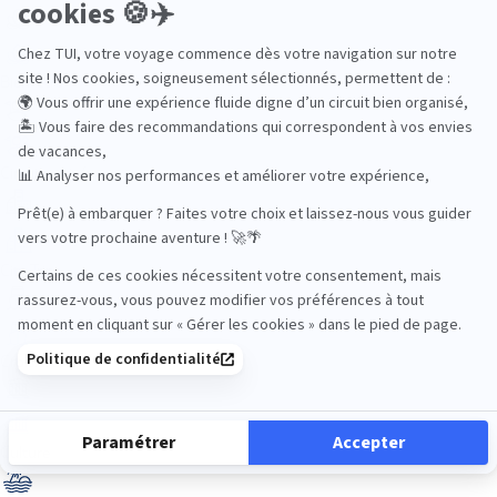
Bien-être
Circuits privés
City Trips
Croisières
Culture