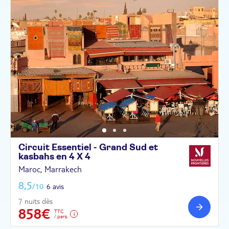
Circuit Essentiel - Grand Sud et
kasbahs en 4 X
4
Maroc, Marrakech
8,5
/10
6 avis
7 nuits dès
858€
TTC
/ pers.