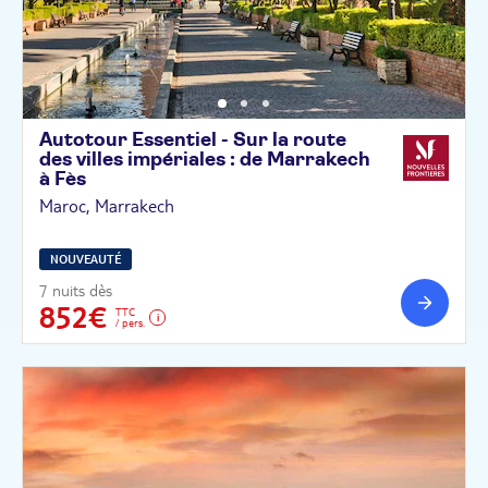
Autotour Essentiel - Sur la route
des villes impériales : de Marrakech
à
Fès
Maroc, Marrakech
NOUVEAUTÉ
7 nuits dès
852€
TTC
/ pers.