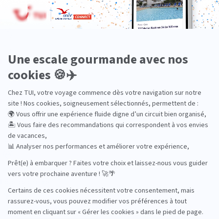
En train
Entre amis
Ethique
Golf
Hôtel de charme