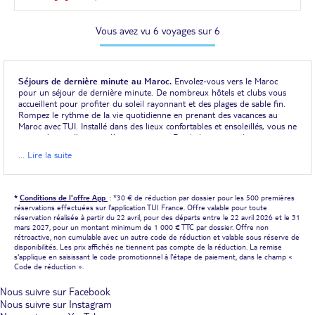
Vous avez vu 6 voyages sur 6
Séjours de dernière minute au Maroc.
Envolez-vous vers le Maroc
pour un séjour de dernière minute. De nombreux hôtels et clubs vous
accueillent pour profiter du soleil rayonnant et des plages de sable fin.
Rompez le rythme de la vie quotidienne en prenant des vacances au
Maroc avec TUI. Installé dans des lieux confortables et ensoleillés, vous ne
songez à rien d'autre qu'à vous reposer. De chaleureux riads vous
ouvrent leurs portes pour vous permettre de vous détendre, à
... Lire la suite
Marrakech par exemple. Flânez dans les rues, les souks et le centre de la
ville, au gré des étalages regorgeant d'épices et des constructions de
couleur ocre. Jouissez de la richesse touristique du Maroc, pays du
Maghreb aux innombrables mosquées, aux palais chatoyants et
*
Conditions de l'offre App
: *30 € de réduction par dossier pour les 500 premières
exotiques, aux jardins luxuriants entretenus avec un soin sans pareil.
réservations effectuées sur l'application TUI France. Offre valable pour toute
Visitez les villes impériales que sont Rabat, Fès ou encore Meknès. De
réservation réalisée à partir du 22 avril, pour des départs entre le 22 avril 2026 et le 31
votre base, accédez aussi à des paysages naturels verdoyants et
mars 2027, pour un montant minimum de 1 000 € TTC par dossier. Offre non
rétroactive, non cumulable avec un autre code de réduction et valable sous réserve de
montagnards, comme ceux de l'Atlas, ou désertiques, comme les dunes
disponibilités. Les prix affichés ne tiennent pas compte de la réduction. La remise
du Sahara.
s'applique en saisissant le code promotionnel à l'étape de paiement, dans le champ «
Code de réduction ».
Agadir et Marrakech, deux Maroc différents.
L'un des points forts du
Maroc est la diversité pittoresque qui s'incarne dans ses différentes villes.
Nous suivre sur Facebook
Visiter Agadir et Marrakech, c'est découvrir deux facettes du pays. Vous
Nous suivre sur Instagram
désirez profiter du soleil, de la mer et du sable fin ? Les multiples hôtels