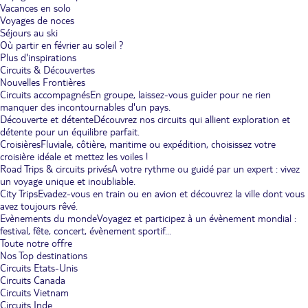
Vacances en solo
Voyages de noces
Séjours au ski
Où partir en février au soleil ?
Plus d'inspirations
Circuits & Découvertes
Nouvelles Frontières
Circuits accompagnés
En groupe, laissez-vous guider pour ne rien
manquer des incontournables d'un pays.
Découverte et détente
Découvrez nos circuits qui allient exploration et
détente pour un équilibre parfait.
Croisières
Fluviale, côtière, maritime ou expédition, choisissez votre
croisière idéale et mettez les voiles !
Road Trips & circuits privés
A votre rythme ou guidé par un expert : vivez
un voyage unique et inoubliable.
City Trips
Evadez-vous en train ou en avion et découvrez la ville dont vous
avez toujours rêvé.
Evènements du monde
Voyagez et participez à un évènement mondial :
festival, fête, concert, évènement sportif...
Toute notre offre
Nos Top destinations
Circuits Etats-Unis
Circuits Canada
Circuits Vietnam
Circuits Inde