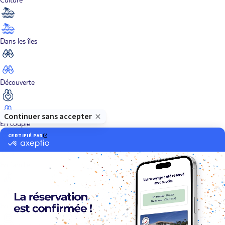
Dans les îles
Découverte
En couple
En famille
En solo