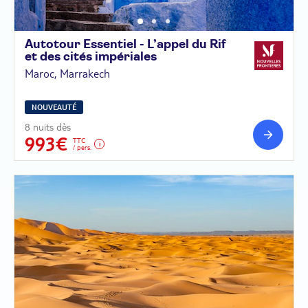
Autotour Essentiel - L’appel du Rif
et des cités
impériales
Maroc, Marrakech
NOUVEAUTÉ
8 nuits dès
993€
TTC
/ pers.