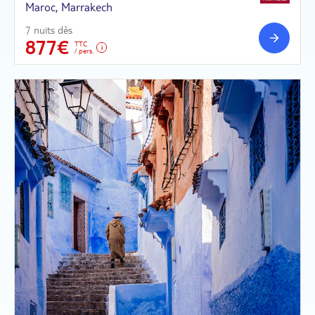
Maroc, Marrakech
7 nuits dès
877€
TTC
/ pers.