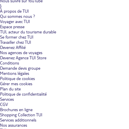
Nous suivre sur YouTube
et clubs proposés par TUI à Agadir sont faits pour vous. La Ville Blanche
}
est connue pour sa baie, dont la plage s'étend sur huit kilomètres. Ne
À propos de TUI
manquez pas de visiter le port, où règne une ambiance touristique et
conviviale. Séjourner à Agadir, c'est faire le choix du Maroc moderne, la
Qui sommes nous ?
ville ayant été entièrement reconstruite dans les années 1960.C'est plutôt
Voyager avec TUI
le Maroc pittoresque et intérieur qui vous attire ? Envolez-vous pour
Espace presse
Marrakech, une des cités impériales. Dominée par les cimes de l'Atlas,
TUI, acteur du tourisme durable
elle dévoile un centre-ville entouré de remparts et des quartiers plus
Se former chez TUI
contemporains. Votre hôtel à Marrakech est un excellent point de départ
Travailler chez TUI
pour pratiquer la randonnée en chameau ou en quad lors de votre
Devenez Affilié
séjour de dernière minute au Maroc.
Nos agences de voyages
Devenez Agence TUI Store
Marrakech et les trésors du Maroc.
Visiter Marrakech est un plaisir
Conditions
pour les amoureux de la culture et de l'architecture arabe. Laissez-vous
envoûter par la ville, ses musées, ses monuments et ses jardins. L'un des
Demande devis groupe
points forts de Marrakech, surnommée la Ville Rouge pour la couleur de
Mentions légales
ses remparts composés de chaux et de terre : les bijoux architecturaux à
Politique de cookies
y découvrir. Dans la cité ocre se dressent des édifices incontournables,
Gérer mes cookies
comme le palais de la Bahia, érigé au 19e siècle, chef-d'œuvre de l'art
Plan du site
islamique. De même, soyez émerveillé par la mosquée Koutoubia, bâtie
Politique de confidentialité
au 12e siècle, sobre et imposante, qui constitue un des joyaux sunnites.
Services
D'autres monuments sont de nature à vous éblouir tout autant au cours
CGV
de votre séjour de dernière minute au Maroc, comme la Médersa Ben-
Youssef, une école coranique construite par les Maures, qui reflète toute
Brochures en ligne
la finesse de leur savoir-faire. Enfin, promenez-vous dans des jardins
Shopping Collection TUI
soignés et enchanteurs, comme ceux de la Ménara, qui se rejoignent à
Services additionnels
pied depuis le centre-ville.
Nos assurances