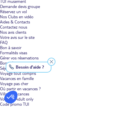
TUI musement
Un séjour de dernière minute au Maroc en couple ou en
Demande devis groupe
famille.
Laissez-vous tenter par une offre de dernière minute au Maroc
Réservez un vol
pour profiter de la variété d'activités et des trésors à explorer dans le
Nos Clubs en vidéo
pays depuis Agadir ou Marrakech. Bénéficiez d'un séjour de dernière
Aides & Contacts
minute romantique à Agadir, comme pour fêter des noces nouvelles.
Contactez nous
Depuis votre hôtel ou votre club, allez-vous balader dans la vallée du
Paradis. Découvrez des animaux à plumes rares et splendides dans la
Nos avis clients
vallée des Oiseaux. Arpentez la petite ville de Taroudant et, surtout,
Votre avis sur le site
délassez-vous sur les plus belles plages du Maghreb. Vous pouvez aussi
FAQ
prendre des vacances familiales à Marrakech pour partager des souvenirs
Bon à savoir
inoubliables. Baignez-vous dans les majestueuses cascades d'Ouzoud,
Formalités visas
accompagné des singes, ou bien visitez l'immanquable musée de
Gérer vos réservations
Marrakech, situé dans le palais Dar Mnebhi. Les enfants se divertissent et
Bons plans voyage
se rafraîchissent dans le premier parc aquatique du pays, l'Oasiria
Besoin d'aide ?
Séjour
Marrakech. Que vous soyez nature ou culture, vous reviendrez enchanté
de votre escapade au Maroc.
Voyage tout compris
Vacances en famille
Des ambiances orientales inoubliables.
Les villes marocaines distillent
Voyage pas cher
une atmosphère chaleureuse, typique du Maghreb. Partez pour un
Où partir en vacances ?
séjour de dernière minute au Maroc et tombez sous le charme de ce
Villages vacances
pays. Visiter le Maroc, c'est goûter à une ambiance unique que l'on peut
Voyages Adult only
ressentir en explorant les souks, ces marchés colorés qui dégagent une
Code promo TUI
odeur orientale et épicée. Déambuler dans la Médina de Marrakech ou
au milieu des étals, s'asseoir à une terrasse ou à une table de rue pour
boire un thé à la menthe, s'abriter à l'ombre d'un jardin secret ou des
arbres bien taillés : quelle sensation délicieuse que de se trouver au
Maroc.