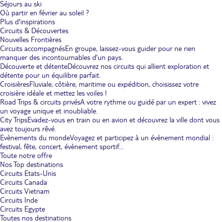
Séjours au ski
Où partir en février au soleil ?
Plus d'inspirations
Circuits & Découvertes
Nouvelles Frontières
Circuits accompagnés
En groupe, laissez-vous guider pour ne rien
manquer des incontournables d'un pays.
Découverte et détente
Découvrez nos circuits qui allient exploration et
détente pour un équilibre parfait.
Croisières
Fluviale, côtière, maritime ou expédition, choisissez votre
croisière idéale et mettez les voiles !
Road Trips & circuits privés
A votre rythme ou guidé par un expert : vivez
un voyage unique et inoubliable.
City Trips
Evadez-vous en train ou en avion et découvrez la ville dont vous
avez toujours rêvé.
Evènements du monde
Voyagez et participez à un évènement mondial :
festival, fête, concert, évènement sportif...
Toute notre offre
Nos Top destinations
Circuits Etats-Unis
Circuits Canada
Circuits Vietnam
Circuits Inde
Circuits Egypte
Toutes nos destinations