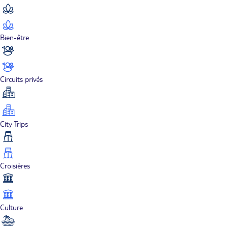
Bien-être
Circuits privés
City Trips
Croisières
Culture