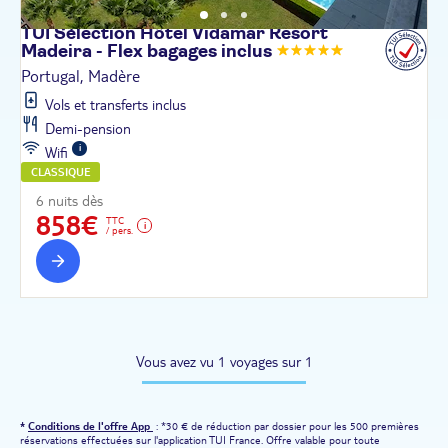
TUI Sélection Hôtel Vidamar Resort
Madeira - Flex bagages
inclus
Portugal, Madère
Vols et transferts inclus
Demi-pension
Wifi
CLASSIQUE
6 nuits dès
858€
TTC
/ pers.
Vous avez vu 1 voyages sur 1
*
Conditions de l'offre App
: *30 € de réduction par dossier pour les 500 premières
réservations effectuées sur l'application TUI France. Offre valable pour toute