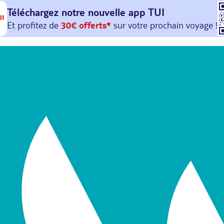
Téléchargez notre nouvelle
app TUI
Et profitez de
30€ offerts*
sur votre
prochain
voyage !
avec le code :
HAPPYAPP