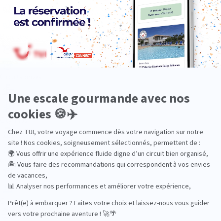
Bien-être
Circuits privés
City Trips
Croisières
Culture