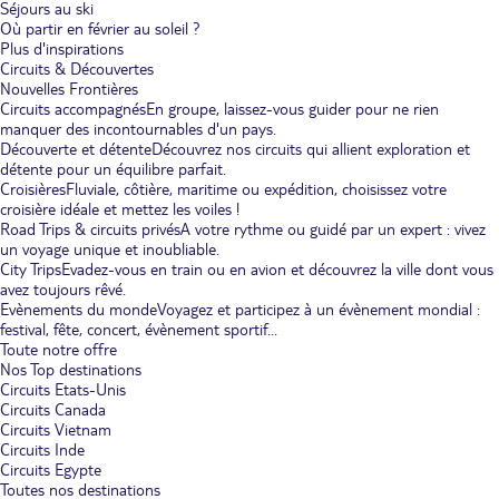
Séjours au ski
Où partir en février au soleil ?
Plus d'inspirations
Circuits & Découvertes
Nouvelles Frontières
Circuits accompagnés
En groupe, laissez-vous guider pour ne rien
manquer des incontournables d'un pays.
Découverte et détente
Découvrez nos circuits qui allient exploration et
détente pour un équilibre parfait.
Croisières
Fluviale, côtière, maritime ou expédition, choisissez votre
croisière idéale et mettez les voiles !
Road Trips & circuits privés
A votre rythme ou guidé par un expert : vivez
un voyage unique et inoubliable.
City Trips
Evadez-vous en train ou en avion et découvrez la ville dont vous
avez toujours rêvé.
Evènements du monde
Voyagez et participez à un évènement mondial :
festival, fête, concert, évènement sportif...
Toute notre offre
Nos Top destinations
Circuits Etats-Unis
Circuits Canada
Circuits Vietnam
Circuits Inde
Circuits Egypte
Toutes nos destinations