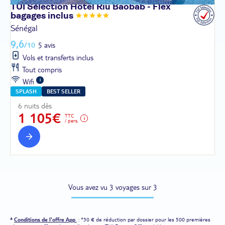
TUI Sélection Hôtel Riu Baobab - Flex
bagages
inclus
Sénégal
9,6
/10
5 avis
Vols et transferts inclus
Tout compris
Wifi
SPLASH
BEST SELLER
6 nuits dès
1 105€
TTC
/ pers.
Vous avez vu 3 voyages sur 3
*
Conditions de l'offre App
: *30 € de réduction par dossier pour les 500 premières