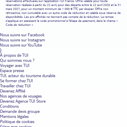
réservations effectuées sur l'application TUI France. Offre valable pour toute
réservation réalisée à partir du 22 avril, pour des départs entre le 22 avril 2026 et le 31
mars 2027, pour un montant minimum de 1 000 € TTC par dossier. Offre non
rétroactive, non cumulable avec un autre code de réduction et valable sous réserve de
disponibilités. Les prix affichés ne tiennent pas compte de la réduction. La remise
s'applique en saisissant le code promotionnel à l'étape de paiement, dans le champ «
Code de réduction ».
Nous suivre sur Facebook
Nous suivre sur Instagram
Nous suivre sur YouTube
}
À propos de TUI
Qui sommes nous ?
Voyager avec TUI
Espace presse
TUI, acteur du tourisme durable
Se former chez TUI
Travailler chez TUI
Devenez Affilié
Nos agences de voyages
Devenez Agence TUI Store
Conditions
Demande devis groupe
Mentions légales
Politique de cookies
Gérer mes cookies