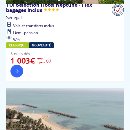
TUI Sélection Hôtel Neptune - Flex
bagages
inclus
Sénégal
Vols et transferts inclus
Demi-pension
Wifi
CLASSIQUE
NOUVEAUTÉ
6 nuits dès
1 003€
TTC
/ pers.