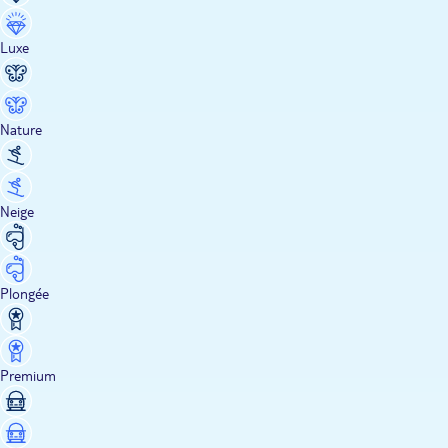
Luxe
Nature
Neige
Plongée
Premium