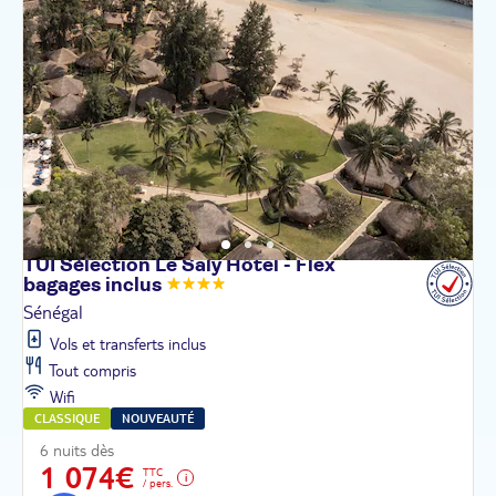
TUI Sélection Le Saly Hôtel - Flex
bagages
inclus
Sénégal
Vols et transferts inclus
Tout compris
Wifi
CLASSIQUE
NOUVEAUTÉ
6 nuits dès
1 074€
TTC
/ pers.