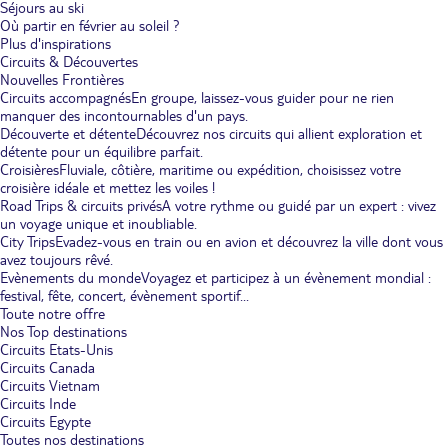
Séjours au ski
Où partir en février au soleil ?
Plus d'inspirations
Circuits & Découvertes
Nouvelles Frontières
Circuits accompagnés
En groupe, laissez-vous guider pour ne rien
manquer des incontournables d'un pays.
Découverte et détente
Découvrez nos circuits qui allient exploration et
détente pour un équilibre parfait.
Croisières
Fluviale, côtière, maritime ou expédition, choisissez votre
croisière idéale et mettez les voiles !
Road Trips & circuits privés
A votre rythme ou guidé par un expert : vivez
un voyage unique et inoubliable.
City Trips
Evadez-vous en train ou en avion et découvrez la ville dont vous
avez toujours rêvé.
Evènements du monde
Voyagez et participez à un évènement mondial :
festival, fête, concert, évènement sportif...
Toute notre offre
Nos Top destinations
Circuits Etats-Unis
Circuits Canada
Circuits Vietnam
Circuits Inde
Circuits Egypte
Toutes nos destinations