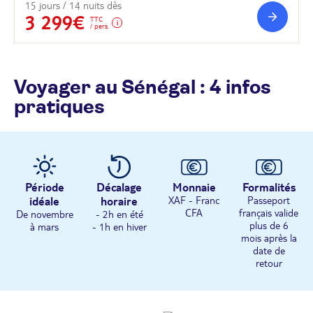
15 jours / 14 nuits dès
3 299€
TTC
/ pers.
Voyager au Sénégal : 4 infos
pratiques
Période
Décalage
Monnaie
Formalités
idéale
horaire
XAF - Franc
Passeport
CFA
français valide
De novembre
- 2h en été
plus de 6
à mars
- 1h en hiver
mois après la
date de
retour