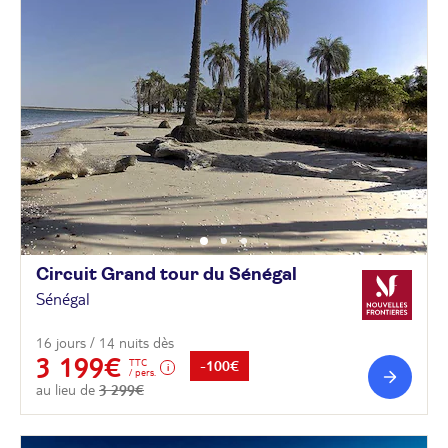
Circuit Grand tour du
Sénégal
Sénégal
16 jours / 14 nuits dès
3 199€
TTC
-100€
/ pers.
au lieu de
3 299€