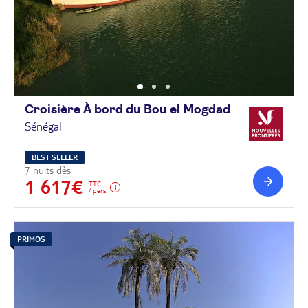
Croisière À bord du Bou el
Mogdad
Sénégal
BEST SELLER
7 nuits dès
1 617€
TTC
/ pers.
PRIMOS