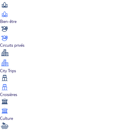
Bien-être
Circuits privés
City Trips
Croisières
Culture