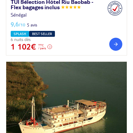
TUI Sélection Hôtel Riu Baobab -
Flex bagages
inclus
Sénégal
9,6
/10
5 avis
SPLASH
BEST SELLER
6 nuits dès
1 102€
TTC
/ pers.