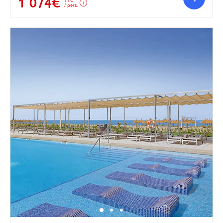
1 074€
/ pers.