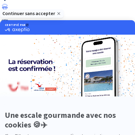
Luxe
Nature
Neige
Plongée
Premium