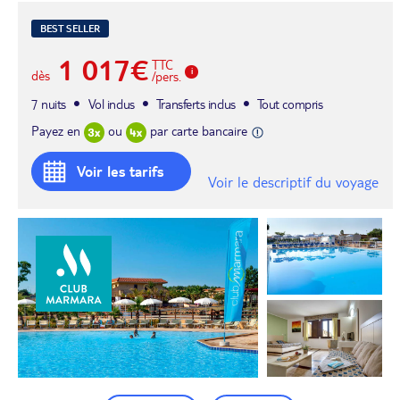
BEST SELLER
1 017€
TTC
dès
/pers.
7 nuits
Vol inclus
Transferts inclus
Tout compris
Payez en
ou
par carte bancaire
Voir les tarifs
Voir le descriptif du voyage