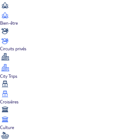
Bien-être
Circuits privés
City Trips
Croisières
Culture