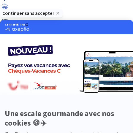
Luxe
Nature
Neige
Plongée
Premium