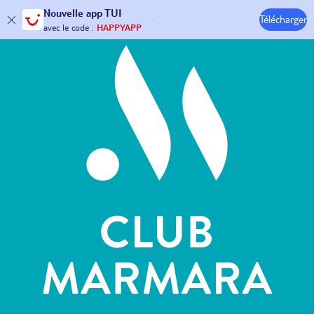
Hôtels & Clubs
Nouvelle
app TUI
30€ offerts*
sur votre
voyage !
Télécharger
avec le code :
HAPPYAPP