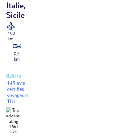
Italie,
Sicile
100
km
0,5
km
8,6
/10
145 avis
certifiés
voyageurs
TUI
1861
avis