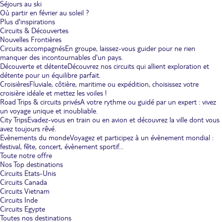
Séjours au ski
Où partir en février au soleil ?
Plus d'inspirations
Circuits & Découvertes
Nouvelles Frontières
Circuits accompagnés
En groupe, laissez-vous guider pour ne rien
manquer des incontournables d'un pays.
Découverte et détente
Découvrez nos circuits qui allient exploration et
détente pour un équilibre parfait.
Croisières
Fluviale, côtière, maritime ou expédition, choisissez votre
croisière idéale et mettez les voiles !
Road Trips & circuits privés
A votre rythme ou guidé par un expert : vivez
un voyage unique et inoubliable.
City Trips
Evadez-vous en train ou en avion et découvrez la ville dont vous
avez toujours rêvé.
Evènements du monde
Voyagez et participez à un évènement mondial :
festival, fête, concert, évènement sportif...
Toute notre offre
Nos Top destinations
Circuits Etats-Unis
Circuits Canada
Circuits Vietnam
Circuits Inde
Circuits Egypte
Toutes nos destinations