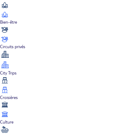
Bien-être
Circuits privés
City Trips
Croisières
Culture