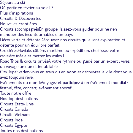
Séjours au ski
Où partir en février au soleil ?
Plus d'inspirations
Circuits & Découvertes
Nouvelles Frontières
Circuits accompagnés
En groupe, laissez-vous guider pour ne rien
manquer des incontournables d'un pays.
Découverte et détente
Découvrez nos circuits qui allient exploration et
détente pour un équilibre parfait.
Croisières
Fluviale, côtière, maritime ou expédition, choisissez votre
croisière idéale et mettez les voiles !
Road Trips & circuits privés
A votre rythme ou guidé par un expert : vivez
un voyage unique et inoubliable.
City Trips
Evadez-vous en train ou en avion et découvrez la ville dont vous
avez toujours rêvé.
Evènements du monde
Voyagez et participez à un évènement mondial :
festival, fête, concert, évènement sportif...
Toute notre offre
Nos Top destinations
Circuits Etats-Unis
Circuits Canada
Circuits Vietnam
Circuits Inde
Circuits Egypte
Toutes nos destinations