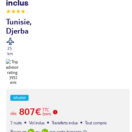
inclus
Tunisie,
Djerba
25
km
3952
avis
SPLASH
807€
TTC
dès
/pers.
7 nuits
Vol inclus
Transferts inclus
Tout compris
Payez en
ou
par carte bancaire