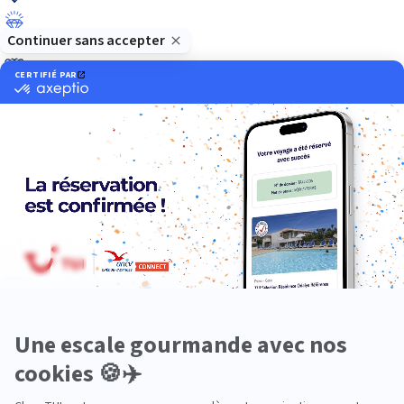
Luxe
Nature
Neige
Plongée
Premium