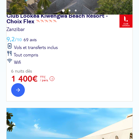
Club Lookéa Kiwengwa Beach Resort -
Choix
Flex
Zanzibar
9,2
/10
69 avis
Vols et transferts inclus
Tout compris
Wifi
6 nuits dès
1 400€
TTC
/ pers.