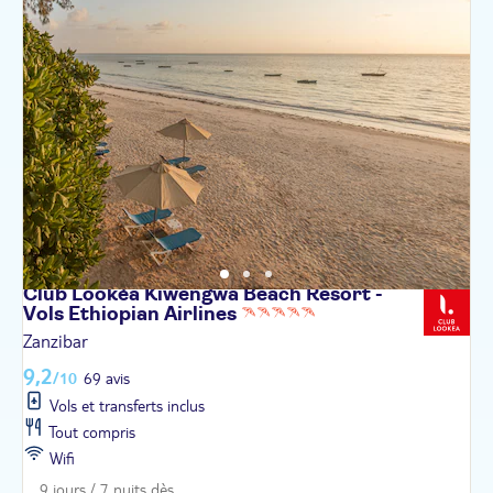
Club Lookéa Kiwengwa Beach Resort -
Vols Ethiopian
Airlines
Zanzibar
9,2
/10
69 avis
Vols et transferts inclus
Tout compris
Wifi
9 jours / 7 nuits dès