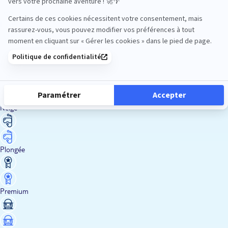
Luxe
Nature
Neige
Plongée
Premium