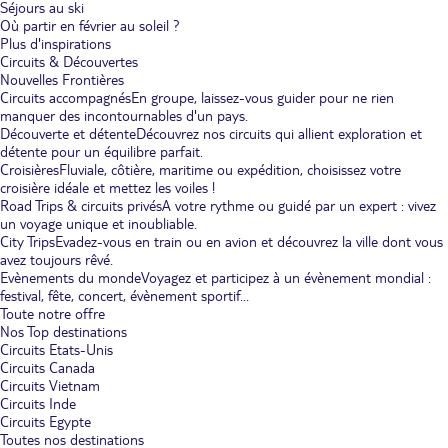
Séjours au ski
Où partir en février au soleil ?
Plus d'inspirations
Circuits & Découvertes
Nouvelles Frontières
Circuits accompagnés
En groupe, laissez-vous guider pour ne rien
manquer des incontournables d'un pays.
Découverte et détente
Découvrez nos circuits qui allient exploration et
détente pour un équilibre parfait.
Croisières
Fluviale, côtière, maritime ou expédition, choisissez votre
croisière idéale et mettez les voiles !
Road Trips & circuits privés
A votre rythme ou guidé par un expert : vivez
un voyage unique et inoubliable.
City Trips
Evadez-vous en train ou en avion et découvrez la ville dont vous
avez toujours rêvé.
Evènements du monde
Voyagez et participez à un évènement mondial :
festival, fête, concert, évènement sportif...
Toute notre offre
Nos Top destinations
Circuits Etats-Unis
Circuits Canada
Circuits Vietnam
Circuits Inde
Circuits Egypte
Toutes nos destinations