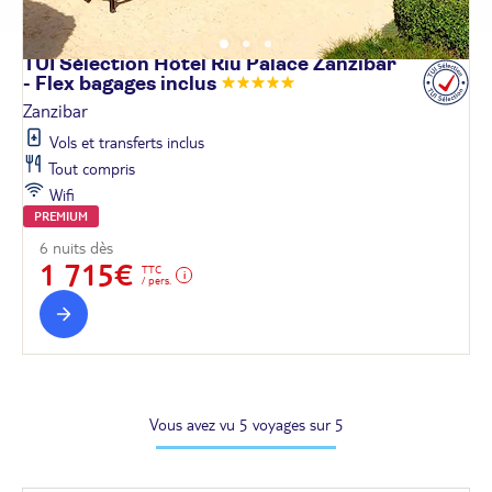
TUI Sélection Hôtel Riu Palace Zanzibar
- Flex bagages
inclus
Zanzibar
Vols et transferts inclus
Tout compris
Wifi
PREMIUM
6 nuits dès
1 715€
TTC
/ pers.
Vous avez vu 5 voyages sur 5