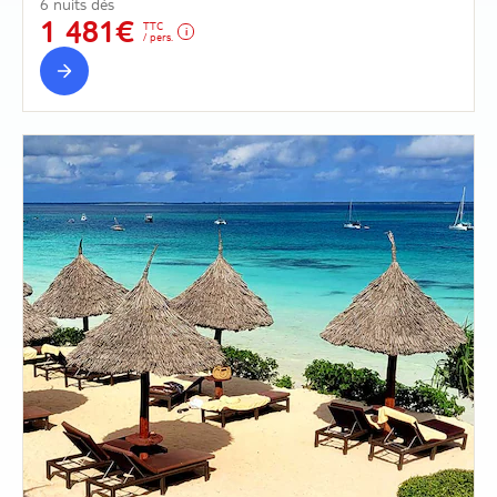
6 nuits dès
1 481€
TTC
/ pers.