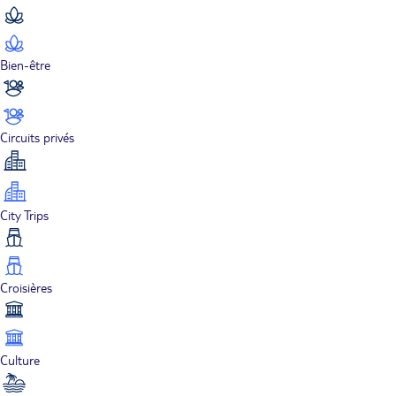
Bien-être
Circuits privés
City Trips
Croisières
Culture