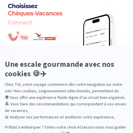
En train
Entre amis
Ethique
Golf
Hôtel de charme
Insolite