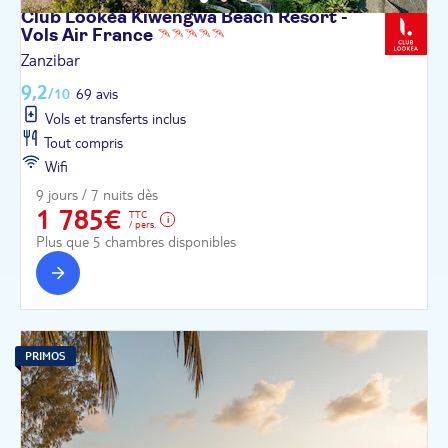
Club Lookéa Kiwengwa Beach Resort -
Vols Air
France
Zanzibar
9,2
/10
69 avis
Vols et transferts inclus
Tout compris
Wifi
9 jours / 7 nuits dès
1 785€
TTC
/ pers.
Plus que 5 chambres disponibles
PRIMOS