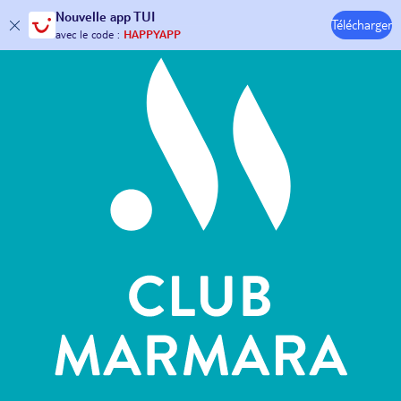
Hôtels & Clubs
Nouvelle
app TUI
Télécharger
30€ offerts*
sur votre
voyage !
avec le code :
HAPPYAPP