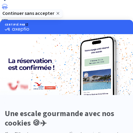
Luxe
Nature
Neige
Plongée
Premium