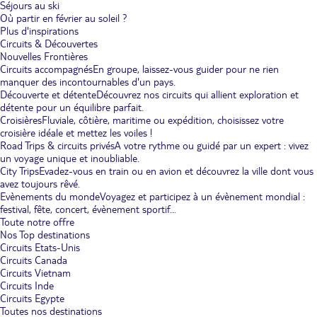
Séjours au ski
Où partir en février au soleil ?
Plus d'inspirations
Circuits & Découvertes
Nouvelles Frontières
Circuits accompagnés
En groupe, laissez-vous guider pour ne rien
manquer des incontournables d'un pays.
Découverte et détente
Découvrez nos circuits qui allient exploration et
détente pour un équilibre parfait.
Croisières
Fluviale, côtière, maritime ou expédition, choisissez votre
croisière idéale et mettez les voiles !
Road Trips & circuits privés
A votre rythme ou guidé par un expert : vivez
un voyage unique et inoubliable.
City Trips
Evadez-vous en train ou en avion et découvrez la ville dont vous
avez toujours rêvé.
Evènements du monde
Voyagez et participez à un évènement mondial :
festival, fête, concert, évènement sportif...
Toute notre offre
Nos Top destinations
Circuits Etats-Unis
Circuits Canada
Circuits Vietnam
Circuits Inde
Circuits Egypte
Toutes nos destinations