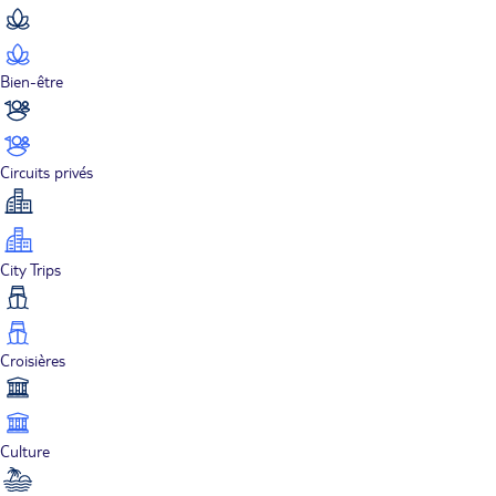
Bien-être
Circuits privés
City Trips
Croisières
Culture