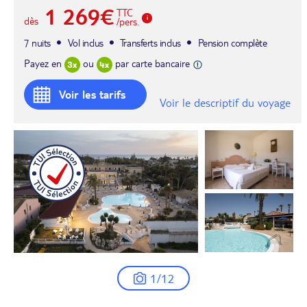
1 269€
TTC
dès
/pers.
7 nuits
Vol inclus
Transferts inclus
Pension complète
Payez en
ou
par carte bancaire
Voir les tarifs
Voir le descriptif du voyage
1/12