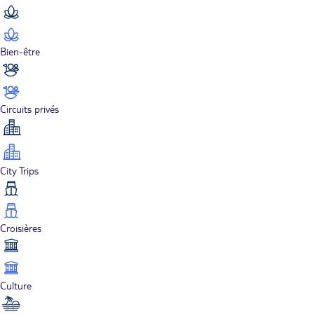
Bien-être
Circuits privés
City Trips
Croisières
Culture