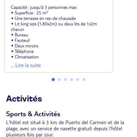
Capacité : jusqu'à 3 personnes max
• Superficie : 25 m²
• Une terrasse en rez-de-chaussée
• Lit king size (1,80x2m) ou deux lits de 1x2m
chacun
• Bureau
• Fauteuil
• Deux miroirs
• Téléphone
• Climatisation
• Sèche-cheveux
... Lire la suite
• Miroir grossissant
• Douche ou baignoire
• Produits Costa Calero dans la salle de bain
• Prises avec USB 3.0
• TV LCD 49" de dernière génération
• Satellite
Activités
• Chaînes internationales
• Coffre-fort (payant)
• Wi-Fi gratuit
Sports & Activités
• Minibar (payant)
L'hôtel est situé à 3 km de Puerto del Carmen et de la
plage, avec un service de navette gratuit depuis l'hôtel
plusieurs fois par jour.