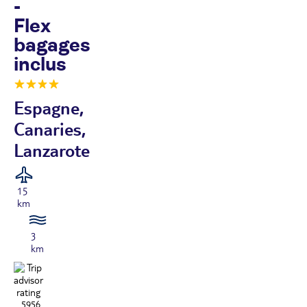
-
Flex
bagages
inclus
Espagne,
Canaries,
Lanzarote
15
km
3
km
5956