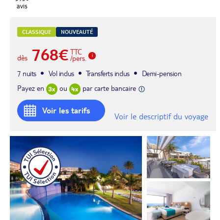
avis
CLASSIQUE
NOUVEAUTÉ
768€
TTC
dès
/pers.
7 nuits
Vol inclus
Transferts inclus
Demi-pension
Payez en
ou
par carte bancaire
Voir les tarifs
Voir le descriptif du voyage