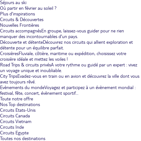
Séjours au ski
Où partir en février au soleil ?
Plus d'inspirations
Circuits & Découvertes
Nouvelles Frontières
Circuits accompagnés
En groupe, laissez-vous guider pour ne rien
manquer des incontournables d'un pays.
Découverte et détente
Découvrez nos circuits qui allient exploration et
détente pour un équilibre parfait.
Croisières
Fluviale, côtière, maritime ou expédition, choisissez votre
croisière idéale et mettez les voiles !
Road Trips & circuits privés
A votre rythme ou guidé par un expert : vivez
un voyage unique et inoubliable.
City Trips
Evadez-vous en train ou en avion et découvrez la ville dont vous
avez toujours rêvé.
Evènements du monde
Voyagez et participez à un évènement mondial :
festival, fête, concert, évènement sportif...
Toute notre offre
Nos Top destinations
Circuits Etats-Unis
Circuits Canada
Circuits Vietnam
Circuits Inde
Circuits Egypte
Toutes nos destinations