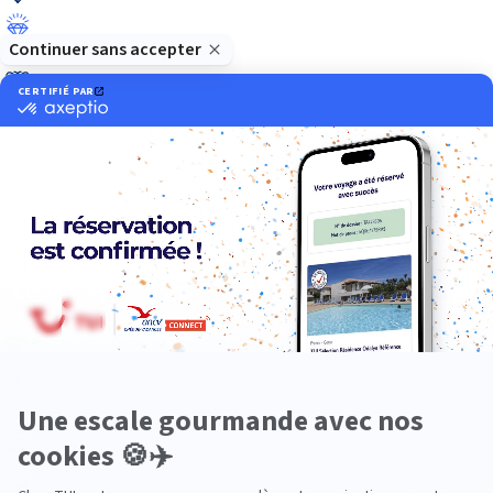
Luxe
Nature
Neige
Plongée
Premium