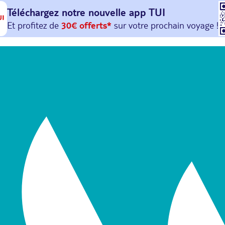
Téléchargez notre nouvelle
app TUI
Et profitez de
30€ offerts*
sur votre
prochain
voyage !
avec le code :
HAPPYAPP