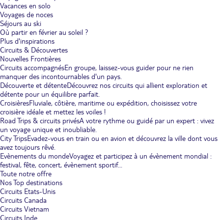
Vacances en solo
Voyages de noces
Séjours au ski
Où partir en février au soleil ?
Plus d'inspirations
Circuits & Découvertes
Nouvelles Frontières
Circuits accompagnés
En groupe, laissez-vous guider pour ne rien
manquer des incontournables d'un pays.
Découverte et détente
Découvrez nos circuits qui allient exploration et
détente pour un équilibre parfait.
Croisières
Fluviale, côtière, maritime ou expédition, choisissez votre
croisière idéale et mettez les voiles !
Road Trips & circuits privés
A votre rythme ou guidé par un expert : vivez
un voyage unique et inoubliable.
City Trips
Evadez-vous en train ou en avion et découvrez la ville dont vous
avez toujours rêvé.
Evènements du monde
Voyagez et participez à un évènement mondial :
festival, fête, concert, évènement sportif...
Toute notre offre
Nos Top destinations
Circuits Etats-Unis
Circuits Canada
Circuits Vietnam
Circuits Inde