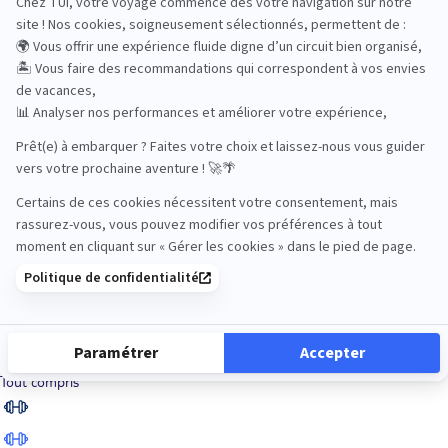
Road Trips
Safari
Sénior
Tennis
Tout compris