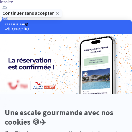
Insolite
Luxe
Nature
Neige
Plongée
Premium