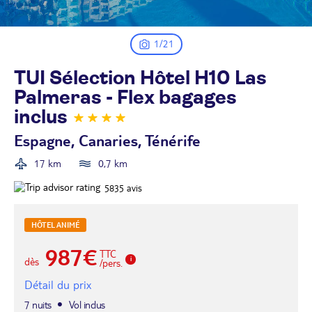
1/21
TUI Sélection Hôtel H10 Las
Palmeras - Flex bagages
inclus
Espagne, Canaries, Ténérife
17 km
0,7 km
5835
avis
HÔTEL ANIMÉ
987€
TTC
dès
/pers.
Détail du prix
7 nuits
Vol inclus