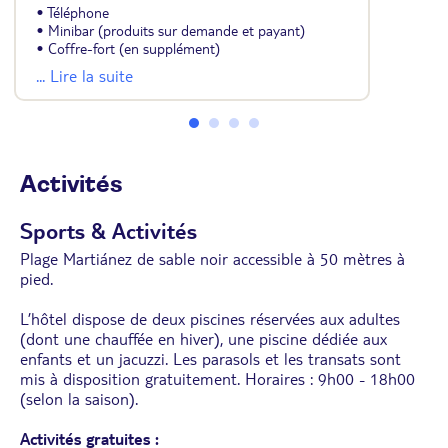
• Téléphone
• Minibar (produits sur demande et payant)
• Coffre-fort (en supplément)
• Salle de bain avec baignoire ou douche selon la
... Lire la suite
chambre avec sèche-cheveux
• Vue sur le jardin ou la piscine
Remarques : La décoration, la taille et la vue
peuvent varier en fonction des chambres. Pour plus
de détails, consulter l'hôtel.
Activités
Sports & Activités
Plage Martiánez de sable noir accessible à 50 mètres à
pied.
L’hôtel dispose de deux piscines réservées aux adultes
(dont une chauffée en hiver), une piscine dédiée aux
enfants et un jacuzzi. Les parasols et les transats sont
mis à disposition gratuitement. Horaires : 9h00 - 18h00
(selon la saison).
Activités gratuites :