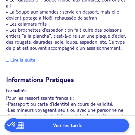
ail
- La Soupe aux amandes : servie en dessert, mais elle
devient potage à Noël, rehaussée de safran
- Les calamars frits
- Les brochettes d'espadon : on fait cuire des poissons
entiers "à la plancha", c'est-à-dire sur une plaque d’acier,
des rougets, daurades, sole, loups, espadon, etc. Ce type
de plat est souvent accompagné d’un assaisonnement
...
... Lire la suite
Informations Pratiques
Formalités
Pour les ressortissants français :
-Passeport ou carte d’identité en cours de validité.
-Les mineurs voyageant seuls ou avec une personne ne
disposant pas de l’autorité parentale doivent être munis
d’une autorisation de sortie de territoire.
Voir les tarifs
-En cas de transit certains pays peuvent demander des
formalités supplémentaires.