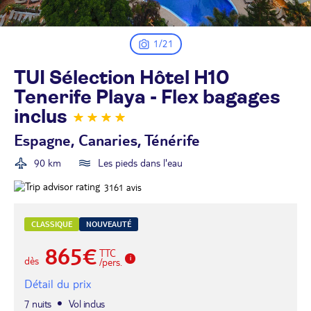
1/21
TUI Sélection Hôtel H10
Tenerife Playa - Flex bagages
inclus
Espagne, Canaries, Ténérife
90 km
Les pieds dans l'eau
3161
avis
CLASSIQUE
NOUVEAUTÉ
865€
TTC
dès
/pers.
Détail du prix
7 nuits
Vol inclus