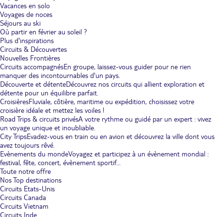
Vacances en solo
Voyages de noces
Séjours au ski
Où partir en février au soleil ?
Plus d'inspirations
Circuits & Découvertes
Nouvelles Frontières
Circuits accompagnés
En groupe, laissez-vous guider pour ne rien
manquer des incontournables d'un pays.
Découverte et détente
Découvrez nos circuits qui allient exploration et
détente pour un équilibre parfait.
Croisières
Fluviale, côtière, maritime ou expédition, choisissez votre
croisière idéale et mettez les voiles !
Road Trips & circuits privés
A votre rythme ou guidé par un expert : vivez
un voyage unique et inoubliable.
City Trips
Evadez-vous en train ou en avion et découvrez la ville dont vous
avez toujours rêvé.
Evènements du monde
Voyagez et participez à un évènement mondial :
festival, fête, concert, évènement sportif...
Toute notre offre
Nos Top destinations
Circuits Etats-Unis
Circuits Canada
Circuits Vietnam
Circuits Inde