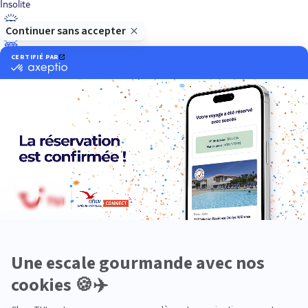
Insolite
Luxe
Nature
Neige
Plongée
Premium