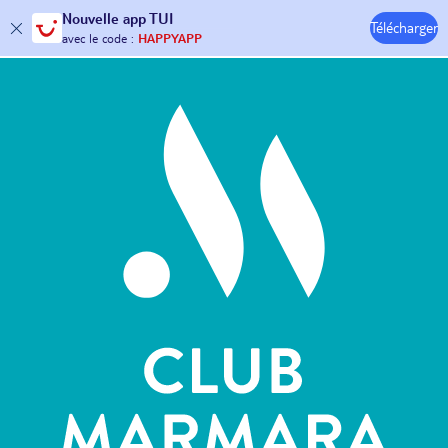
Nouvelle
app TUI
Télécharger
30€ offerts*
sur votre
voyage !
Hôtels & Clubs
avec le code :
HAPPYAPP