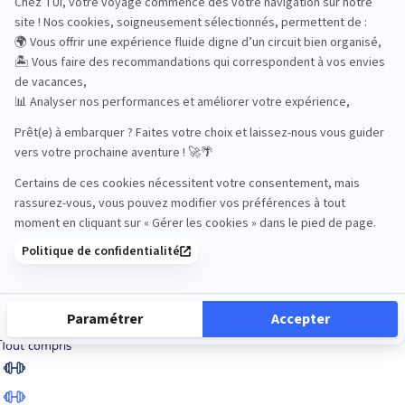
Road Trips
Safari
Sénior
Tennis
Tout compris