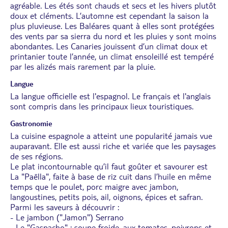
agréable. Les étés sont chauds et secs et les hivers plutôt
doux et cléments. L’automne est cependant la saison la
plus pluvieuse. Les Baléares quant à elles sont protégées
des vents par sa sierra du nord et les pluies y sont moins
abondantes. Les Canaries jouissent d’un climat doux et
printanier toute l’année, un climat ensoleillé est tempéré
par les alizés mais rarement par la pluie.
Langue
La langue officielle est l'espagnol. Le français et l'anglais
sont compris dans les principaux lieux touristiques.
Gastronomie
La cuisine espagnole a atteint une popularité jamais vue
auparavant. Elle est aussi riche et variée que les paysages
de ses régions.
Le plat incontournable qu’il faut goûter et savourer est
La "Paëlla", faite à base de riz cuit dans l’huile en même
temps que le poulet, porc maigre avec jambon,
langoustines, petits pois, ail, oignons, épices et safran.
Parmi les saveurs à découvrir :
- Le jambon ("Jamon") Serrano
- Le "Gaspacho" : soupe froide, aux tomates, poivrons et