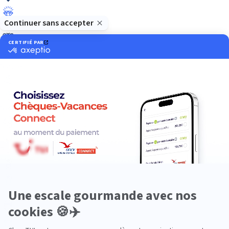
Luxe
Nature
Neige
Plongée
Premium