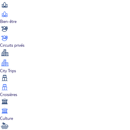
Bien-être
Circuits privés
City Trips
Croisières
Culture