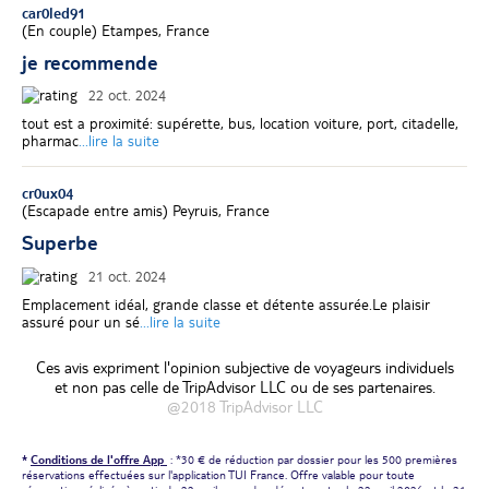
car0led91
(
En couple
)
Etampes, France
je recommende
22 oct. 2024
tout est a proximité: supérette, bus, location voiture, port, citadelle,
pharmac
...lire la suite
cr0ux04
(
Escapade entre amis
)
Peyruis, France
Superbe
21 oct. 2024
Emplacement idéal, grande classe et détente assurée.Le plaisir
assuré pour un sé
...lire la suite
Ces avis expriment l'opinion subjective de voyageurs individuels
et non pas celle de TripAdvisor LLC ou de ses partenaires.
@2018 TripAdvisor LLC
*
Conditions de l'offre App
: *30 € de réduction par dossier pour les 500 premières
réservations effectuées sur l'application TUI France. Offre valable pour toute