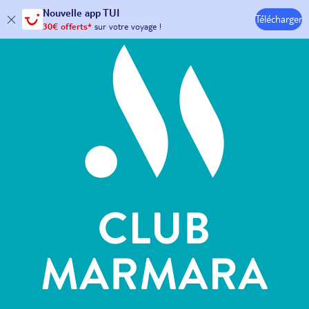
Hôtels & Clubs
Nouvelle
app TUI
Télécharger
30€ offerts*
sur votre
voyage !
avec le code :
HAPPYAPP