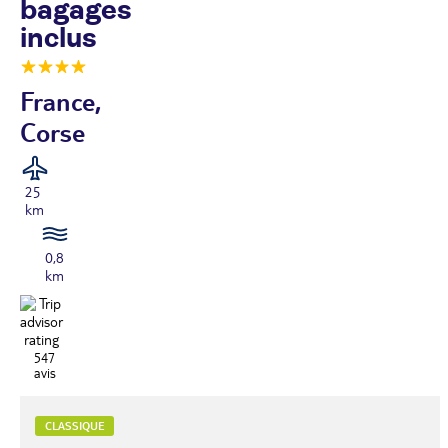
bagages
inclus
France,
Corse
25
km
0,8
km
547
avis
CLASSIQUE