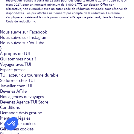
réservation réalisée à partir du 22 avril, pour des départs entre le 22 avril 2026 et le 31
mars 2027, pour un montant minimum de 1 000 € TTC par dossier. Offre non
rétroactive, non cumulable avec un autre code de réduction et valable sous réserve de
disponibilités. Les prix affichés ne tiennent pas compte de la réduction. La remise
s'applique en saisissant le code promotionnel à l'étape de paiement, dans le champ «
Code de réduction ».
Nous suivre sur Facebook
Nous suivre sur Instagram
Nous suivre sur YouTube
}
À propos de TUI
Qui sommes nous ?
Voyager avec TUI
Espace presse
TUI, acteur du tourisme durable
Se former chez TUI
Travailler chez TUI
Devenez Affilié
Nos agences de voyages
Devenez Agence TUI Store
Conditions
Demande devis groupe
Mentions légales
Politique de cookies
Gérer mes cookies