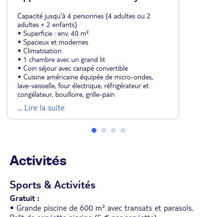
Capacité jusqu'à 4 personnes (4 adultes ou 2
adultes + 2 enfants)
• Superficie : env. 40 m²
• Spacieux et modernes
• Climatisation
• 1 chambre avec un grand lit
• Coin séjour avec canapé convertible
• Cuisine américaine équipée de micro-ondes,
lave-vaisselle, four électrique, réfrigérateur et
congélateur, bouilloire, grille-pain
• Salle de douche avec sèche-cheveux
... Lire la suite
• Télévision à écran plat
• Coffre-fort
• Wifi
• Grande terrasse de 20 m² avec mobilier de jardin
et vue jardin, pisicine, salines ou les environs selon
la disposition.
Activités
Sports & Activités
Gratuit :
• Grande piscine de 600 m² avec transats et parasols.