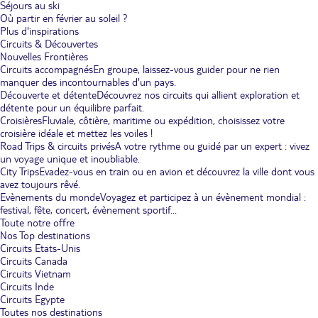
Séjours au ski
Où partir en février au soleil ?
Plus d'inspirations
Circuits & Découvertes
Nouvelles Frontières
Circuits accompagnés
En groupe, laissez-vous guider pour ne rien
manquer des incontournables d'un pays.
Découverte et détente
Découvrez nos circuits qui allient exploration et
détente pour un équilibre parfait.
Croisières
Fluviale, côtière, maritime ou expédition, choisissez votre
croisière idéale et mettez les voiles !
Road Trips & circuits privés
A votre rythme ou guidé par un expert : vivez
un voyage unique et inoubliable.
City Trips
Evadez-vous en train ou en avion et découvrez la ville dont vous
avez toujours rêvé.
Evènements du monde
Voyagez et participez à un évènement mondial :
festival, fête, concert, évènement sportif...
Toute notre offre
Nos Top destinations
Circuits Etats-Unis
Circuits Canada
Circuits Vietnam
Circuits Inde
Circuits Egypte
Toutes nos destinations