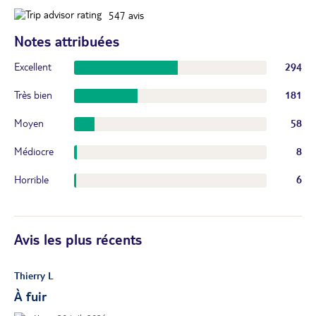
547
avis
Notes attribuées
Excellent
294
Très bien
181
Moyen
58
Médiocre
8
Horrible
6
Avis les plus récents
Thierry L
À fuir