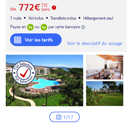
772€
TTC
dès
/pers.
7 nuits
Vol inclus
Transferts inclus
Hébergement seul
Payez en
ou
par carte bancaire
Voir les tarifs
Voir le descriptif du voyage
1/17