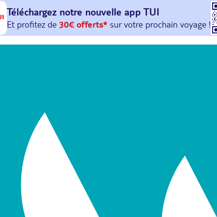
Téléchargez notre nouvelle
app TUI
Et profitez de
30€ offerts*
sur votre
prochain
voyage !
avec le code :
HAPPYAPP