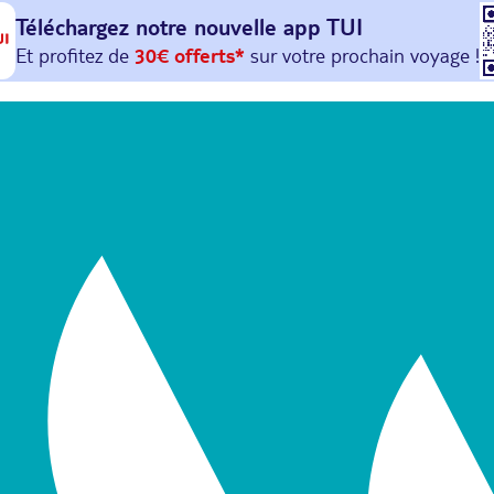
Téléchargez notre nouvelle
app TUI
Et profitez de
30€ offerts*
sur votre
prochain
voyage !
avec le code :
HAPPYAPP