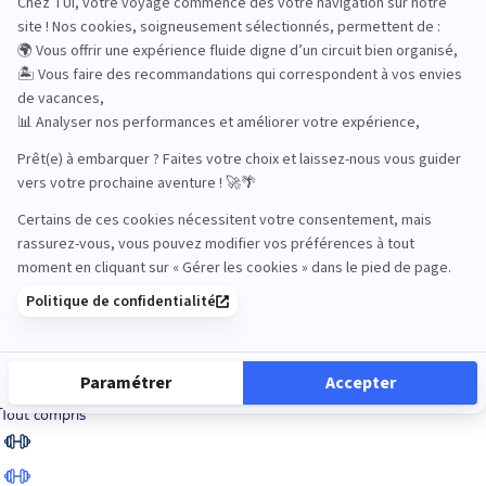
Road Trips
Safari
Sénior
Tennis
Tout compris