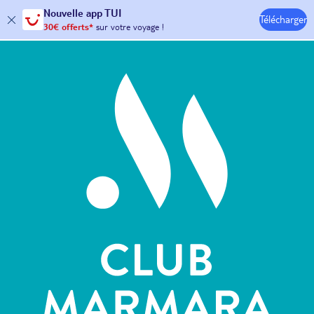
Nouvelle
app TUI
30€ offerts*
sur votre
voyage !
Télécharger
avec le code :
HAPPYAPP
Hôtels & Clubs