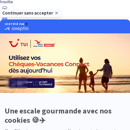
Insolite
Luxe
Nature
Neige
Plongée
Premium