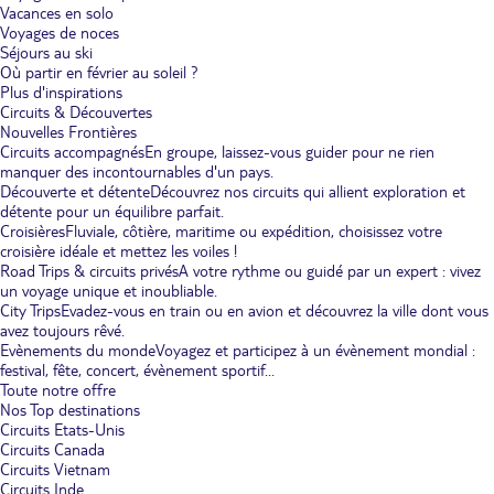
Vacances en solo
Voyages de noces
Séjours au ski
Où partir en février au soleil ?
Plus d'inspirations
Circuits & Découvertes
Nouvelles Frontières
Circuits accompagnés
En groupe, laissez-vous guider pour ne rien
manquer des incontournables d'un pays.
Découverte et détente
Découvrez nos circuits qui allient exploration et
détente pour un équilibre parfait.
Croisières
Fluviale, côtière, maritime ou expédition, choisissez votre
croisière idéale et mettez les voiles !
Road Trips & circuits privés
A votre rythme ou guidé par un expert : vivez
un voyage unique et inoubliable.
City Trips
Evadez-vous en train ou en avion et découvrez la ville dont vous
avez toujours rêvé.
Evènements du monde
Voyagez et participez à un évènement mondial :
festival, fête, concert, évènement sportif...
Toute notre offre
Nos Top destinations
Circuits Etats-Unis
Circuits Canada
Circuits Vietnam
Circuits Inde