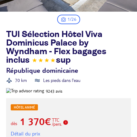
1/26
TUI Sélection Hôtel Viva
Dominicus Palace by
Wyndham - Flex bagages
inclus
sup
République dominicaine
70 km
Les pieds dans l'eau
9243
avis
HÔTEL ANIMÉ
1 370€
TTC
dès
/pers.
Détail du prix