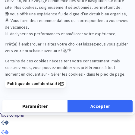
Road Trips
Safari
Sénior
Tennis
Tout compris