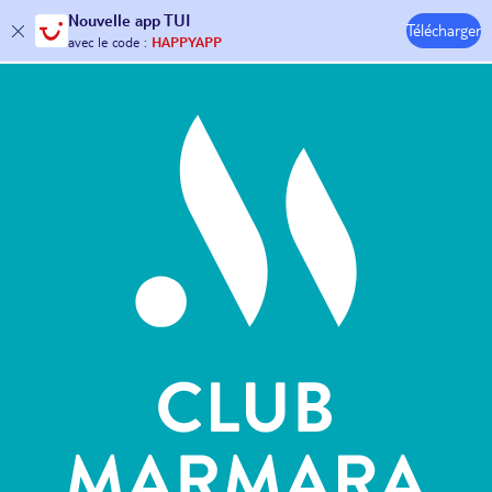
Nouvelle
app TUI
Télécharger
30€ offerts*
sur votre
voyage !
Hôtels & Clubs
avec le code :
HAPPYAPP