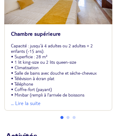
Chambre supérieure
Capacité : jusqu’à 4 adultes ou 2 adultes + 2
enfants (-15 ans).
• Superficie : 28 m²
• 1 lit king-size ou 2 lits queen-size
• Climatisation
• Salle de bains avec douche et sèche-cheveux
• Télévision à écran plat
• Téléphone
• Coffre-fort (payant)
• Minibar (rempli à l'arrivée de boissons
rafraîchissantes, l'eau est filtrée sur place grâce au
... Lire la suite
système Vero Water)
• Fer et table à repasser
• Balcon ou terrasse