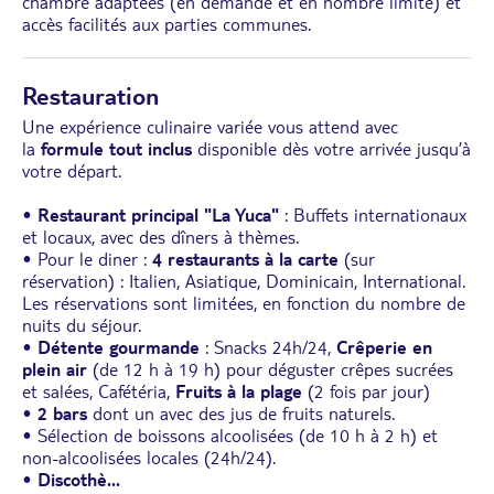
chambre adaptées (en demande et en nombre limité) et
accès facilités aux parties communes.
Restauration
Une expérience culinaire variée vous attend avec
la
formule tout inclus
disponible dès votre arrivée jusqu’à
votre départ.
•
Restaurant principal "La Yuca"
: Buffets internationaux
et locaux, avec des dîners à thèmes.
• Pour le diner :
4 restaurants à la carte
(sur
réservation) : Italien, Asiatique, Dominicain, International.
Les réservations sont limitées, en fonction du nombre de
nuits du séjour.
•
Détente gourmande
: Snacks 24h/24,
Crêperie en
plein air
(de 12 h à 19 h) pour déguster crêpes sucrées
et salées, Cafétéria,
Fruits à la plage
(2 fois par jour)
•
2 bars
dont un avec des jus de fruits naturels.
• Sélection de boissons alcoolisées (de 10 h à 2 h) et
non-alcoolisées locales (24h/24).
•
Discothè
...