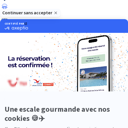
Luxe
Nature
Neige
Plongée
Premium