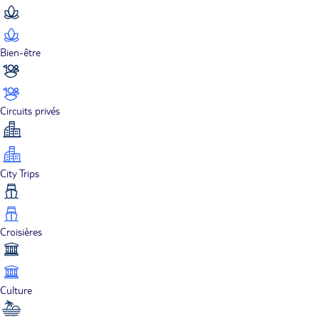
Bien-être
Circuits privés
City Trips
Croisières
Culture