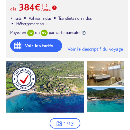
384€
TTC
dès
/pers.
7 nuits
Vol non inclus
Transferts non inclus
Hébergement seul
Payez en
ou
par carte bancaire
Voir les tarifs
Voir le descriptif du voyage
1/13