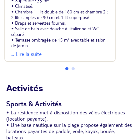
• Superficie : 35 m²
• Climatisé.
• Chambre 1 : lit double de 160 cm et chambre 2 :
2 lits simples de 90 cm et 1 lit superposé.
• Draps et serviettes fournis.
• Salle de bain avec douche à l'italienne et WC
séparé.
• Terrasse ombragée de 15 m² avec table et salon
de jardin.
• Cuisine équipée avec cafetière Senseo, lave-
... Lire la suite
vaisselle, micro-onde, plaques, réfrigérateur et
congélateur, cafetière filtre, bouilloire et grille-pain.
• Espace repas à l'intérieur.
• TV écran plat.
• Animaux non admis.
Activités
Sports & Activités
• La résidence met à disposition des vélos électriques
(location payante).
• Une base nautique sur la plage propose également des
locations payantes de paddle, voile, kayak, bouée,
bateaux.