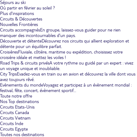
Séjours au ski
Où partir en février au soleil ?
Plus d'inspirations
Circuits & Découvertes
Nouvelles Frontières
Circuits accompagnés
En groupe, laissez-vous guider pour ne rien
manquer des incontournables d'un pays.
Découverte et détente
Découvrez nos circuits qui allient exploration et
détente pour un équilibre parfait.
Croisières
Fluviale, côtière, maritime ou expédition, choisissez votre
croisière idéale et mettez les voiles !
Road Trips & circuits privés
A votre rythme ou guidé par un expert : vivez
un voyage unique et inoubliable.
City Trips
Evadez-vous en train ou en avion et découvrez la ville dont vous
avez toujours rêvé.
Evènements du monde
Voyagez et participez à un évènement mondial :
festival, fête, concert, évènement sportif...
Toute notre offre
Nos Top destinations
Circuits Etats-Unis
Circuits Canada
Circuits Vietnam
Circuits Inde
Circuits Egypte
Toutes nos destinations