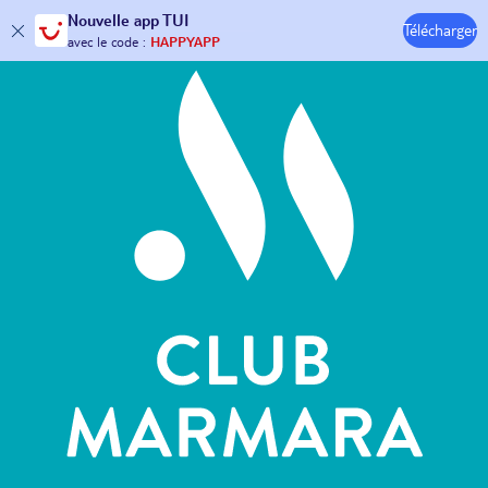
Hôtels & Clubs
Nouvelle
app TUI
Télécharger
30€ offerts*
sur votre
voyage !
avec le code :
HAPPYAPP