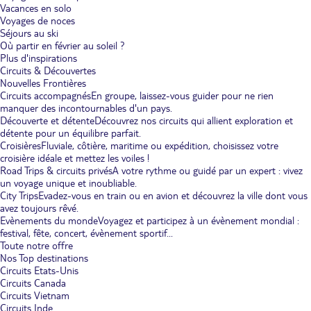
Vacances en solo
Voyages de noces
Séjours au ski
Où partir en février au soleil ?
Plus d'inspirations
Circuits & Découvertes
Nouvelles Frontières
Circuits accompagnés
En groupe, laissez-vous guider pour ne rien
manquer des incontournables d'un pays.
Découverte et détente
Découvrez nos circuits qui allient exploration et
détente pour un équilibre parfait.
Croisières
Fluviale, côtière, maritime ou expédition, choisissez votre
croisière idéale et mettez les voiles !
Road Trips & circuits privés
A votre rythme ou guidé par un expert : vivez
un voyage unique et inoubliable.
City Trips
Evadez-vous en train ou en avion et découvrez la ville dont vous
avez toujours rêvé.
Evènements du monde
Voyagez et participez à un évènement mondial :
festival, fête, concert, évènement sportif...
Toute notre offre
Nos Top destinations
Circuits Etats-Unis
Circuits Canada
Circuits Vietnam
Circuits Inde