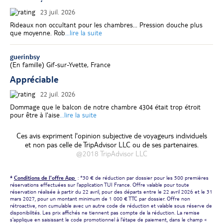
23 juil. 2026
Rideaux non occultant pour les chambres... Pression douche plus
que moyenne. Rob
...lire la suite
guerinbsy
(
En famille
)
Gif-sur-Yvette, France
Appréciable
22 juil. 2026
Dommage que le balcon de notre chambre 4304 était trop étroit
pour être à l'aise
...lire la suite
Ces avis expriment l'opinion subjective de voyageurs individuels
et non pas celle de TripAdvisor LLC ou de ses partenaires.
@2018 TripAdvisor LLC
*
Conditions de l'offre App
: *30 € de réduction par dossier pour les 500 premières
réservations effectuées sur l'application TUI France. Offre valable pour toute
réservation réalisée à partir du 22 avril, pour des départs entre le 22 avril 2026 et le 31
mars 2027, pour un montant minimum de 1 000 € TTC par dossier. Offre non
rétroactive, non cumulable avec un autre code de réduction et valable sous réserve de
disponibilités. Les prix affichés ne tiennent pas compte de la réduction. La remise
s'applique en saisissant le code promotionnel à l'étape de paiement, dans le champ «