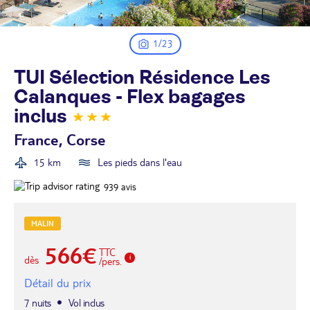
1/23
TUI Sélection Résidence Les
Calanques - Flex bagages
inclus
France, Corse
15 km
Les pieds dans l'eau
939
avis
MALIN
566€
TTC
dès
/pers.
Détail du prix
7 nuits
Vol inclus