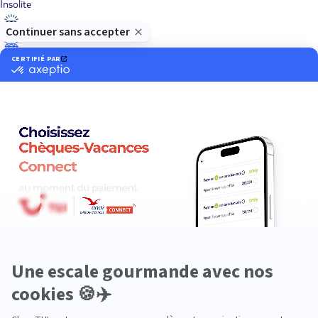
Insolite
Luxe
Nature
Neige
Plongée
Premium