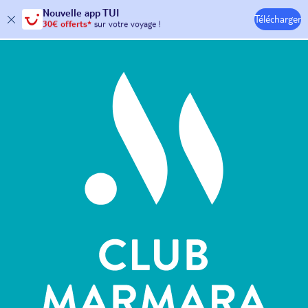
Nouvelle
app TUI
Télécharger
30€ offerts*
sur votre
voyage !
Hôtels & Clubs
avec le code :
HAPPYAPP