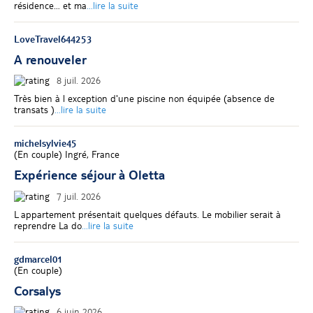
résidence… et ma
...lire la suite
LoveTravel644253
A renouveler
8 juil. 2026
Très bien à l exception d'une piscine non équipée (absence de
transats )
...lire la suite
michelsylvie45
(
En couple
)
Ingré, France
Expérience séjour à Oletta
7 juil. 2026
L appartement présentait quelques défauts. Le mobilier serait à
reprendre La do
...lire la suite
gdmarcel01
(
En couple
)
Corsalys
6 juin 2026