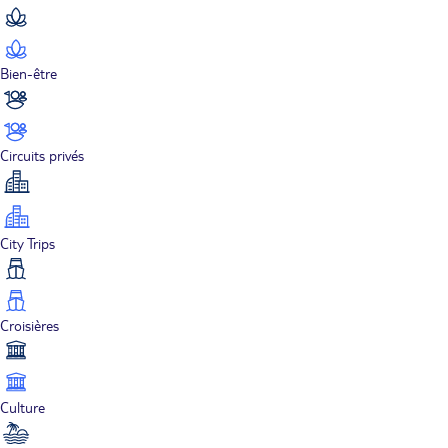
Bien-être
Circuits privés
City Trips
Croisières
Culture