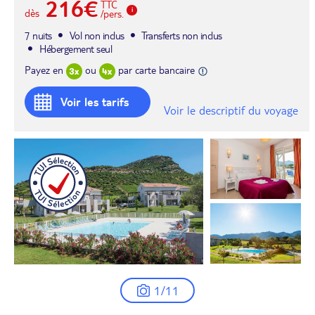
216€
TTC
dès
/pers.
7 nuits
Vol non inclus
Transferts non inclus
Hébergement seul
Payez en
ou
par carte bancaire
Voir les tarifs
Voir le descriptif du voyage
1/11