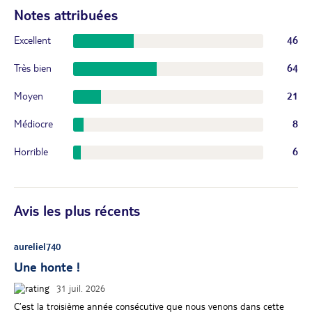
Notes attribuées
Excellent
46
Très bien
64
Moyen
21
Médiocre
8
Horrible
6
Avis les plus récents
aureliel740
Une honte !
31 juil. 2026
C’est la troisième année consécutive que nous venons dans cette