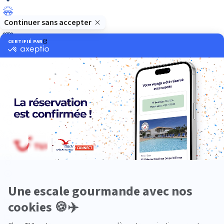
Luxe
Nature
Neige
Plongée
Premium