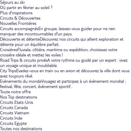
Séjours au ski
Où partir en février au soleil ?
Plus d'inspirations
Circuits & Découvertes
Nouvelles Frontières
Circuits accompagnés
En groupe, laissez-vous guider pour ne rien
manquer des incontournables d'un pays.
Découverte et détente
Découvrez nos circuits qui allient exploration et
détente pour un équilibre parfait.
Croisières
Fluviale, côtière, maritime ou expédition, choisissez votre
croisière idéale et mettez les voiles !
Road Trips & circuits privés
A votre rythme ou guidé par un expert : vivez
un voyage unique et inoubliable.
City Trips
Evadez-vous en train ou en avion et découvrez la ville dont vous
avez toujours rêvé.
Evènements du monde
Voyagez et participez à un évènement mondial :
festival, fête, concert, évènement sportif...
Toute notre offre
Nos Top destinations
Circuits Etats-Unis
Circuits Canada
Circuits Vietnam
Circuits Inde
Circuits Egypte
Toutes nos destinations