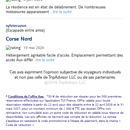
La résidence est en état de délabrement. De nombreuses
moisissures apparaissent
...lire la suite
sylviecuzon
(
Escapade entre amis
)
Corse Nord
19 mai 2026
Hébergement agréable facile d'accès. Emplacement permettant des
accès Aux différ
...lire la suite
Ces avis expriment l'opinion subjective de voyageurs individuels
et non pas celle de TripAdvisor LLC ou de ses partenaires.
@2018 TripAdvisor LLC
*
Conditions de l'offre App
: *30 € de réduction par dossier pour les 500 premières
réservations effectuées sur l'application TUI France. Offre valable pour toute
réservation réalisée à partir du 22 avril, pour des départs entre le 22 avril 2026 et le 31
mars 2027, pour un montant minimum de 1 000 € TTC par dossier. Offre non
rétroactive, non cumulable avec un autre code de réduction et valable sous réserve de
disponibilités. Les prix affichés ne tiennent pas compte de la réduction. La remise
s'applique en saisissant le code promotionnel à l'étape de paiement, dans le champ «
Code de réduction ».