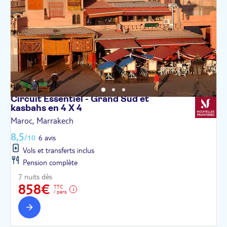
Circuit Essentiel - Grand Sud et
kasbahs en 4 X
4
Maroc, Marrakech
8,5
/10
6 avis
Vols et transferts inclus
Pension complète
7 nuits dès
858€
TTC
/ pers.