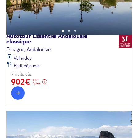
Autotour Essentiel Andalousie
classique
Espagne, Andalousie
Vol inclus
Petit déjeuner
7 nuits dès
902€
TTC
/ pers.