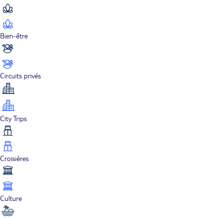
Bien-être
Circuits privés
City Trips
Croisières
Culture