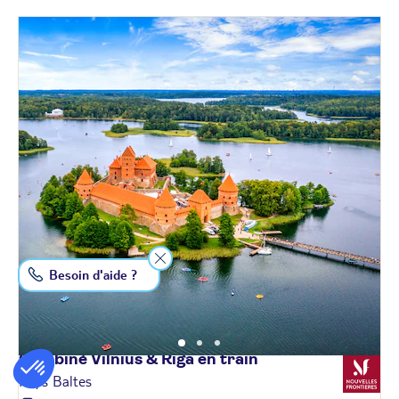
Besoin d'aide ?
Combiné Vilnius & Riga en
train
Pays Baltes