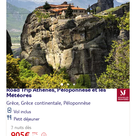
Road Trip Athènes, Péloponnèse et les
Météores
Grèce, Grèce continentale, Péloponnèse
Vol inclus
Petit déjeuner
7 nuits dès
905€
TTC