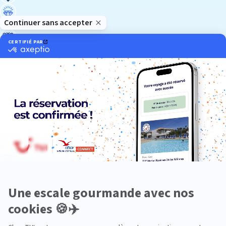
Luxe
Nature
Neige
Plongée
Premium