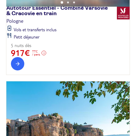
Autotour Essentiel - Combiné Varsovie
& Cracovie en
train
Pologne
Vols et transferts inclus
Petit déjeuner
5 nuits dès
917€
TTC
/ pers.