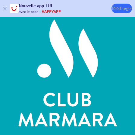
Hôtels & Clubs
Nouvelle
app TUI
Télécharger
30€ offerts*
sur votre
voyage !
avec le code :
HAPPYAPP