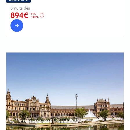
6 nuits dès
894€
TTC
/ pers.