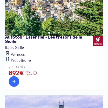
Autotour Essentiel - Les trésors de la
Sicile
Italie, Sicile
Vol inclus
Petit déjeuner
7 nuits dès
892€
TTC
/ pers.