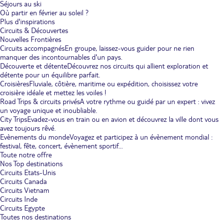
Séjours au ski
Où partir en février au soleil ?
Plus d'inspirations
Circuits & Découvertes
Nouvelles Frontières
Circuits accompagnés
En groupe, laissez-vous guider pour ne rien
manquer des incontournables d'un pays.
Découverte et détente
Découvrez nos circuits qui allient exploration et
détente pour un équilibre parfait.
Croisières
Fluviale, côtière, maritime ou expédition, choisissez votre
croisière idéale et mettez les voiles !
Road Trips & circuits privés
A votre rythme ou guidé par un expert : vivez
un voyage unique et inoubliable.
City Trips
Evadez-vous en train ou en avion et découvrez la ville dont vous
avez toujours rêvé.
Evènements du monde
Voyagez et participez à un évènement mondial :
festival, fête, concert, évènement sportif...
Toute notre offre
Nos Top destinations
Circuits Etats-Unis
Circuits Canada
Circuits Vietnam
Circuits Inde
Circuits Egypte
Toutes nos destinations