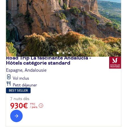
Road Trip La fascinante Andalucía -
Hôtels catégorie
standard
Espagne, Andalousie
Vol inclus
Petit déjeuner
BEST SELLER
7 nuits dès
930€
TTC
/ pers.