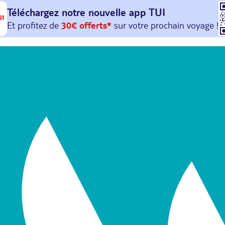
Téléchargez notre nouvelle
app TUI
Et profitez de
30€ offerts*
sur votre
prochain
voyage !
avec le code :
HAPPYAPP