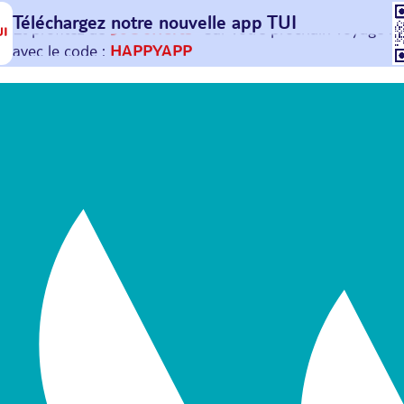
Téléchargez notre nouvelle
app TUI
Et profitez de
30€ offerts*
sur votre
prochain
voyage !
avec le code :
HAPPYAPP