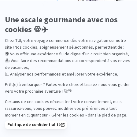
Océan Indien
Nos thématiques
Actif
Adult only