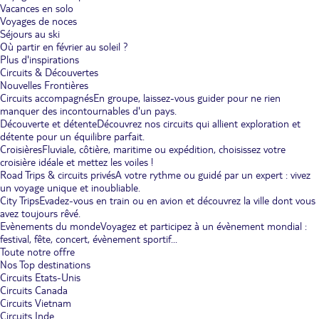
Vacances en solo
Voyages de noces
Séjours au ski
Où partir en février au soleil ?
Plus d'inspirations
Circuits & Découvertes
Nouvelles Frontières
Circuits accompagnés
En groupe, laissez-vous guider pour ne rien
manquer des incontournables d'un pays.
Découverte et détente
Découvrez nos circuits qui allient exploration et
détente pour un équilibre parfait.
Croisières
Fluviale, côtière, maritime ou expédition, choisissez votre
croisière idéale et mettez les voiles !
Road Trips & circuits privés
A votre rythme ou guidé par un expert : vivez
un voyage unique et inoubliable.
City Trips
Evadez-vous en train ou en avion et découvrez la ville dont vous
avez toujours rêvé.
Evènements du monde
Voyagez et participez à un évènement mondial :
festival, fête, concert, évènement sportif...
Toute notre offre
Nos Top destinations
Circuits Etats-Unis
Circuits Canada
Circuits Vietnam
Circuits Inde