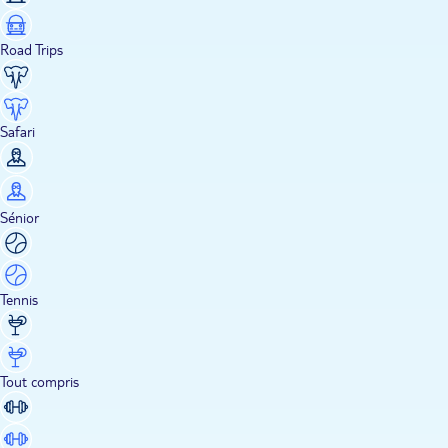
Road Trips
Safari
Sénior
Tennis
Tout compris