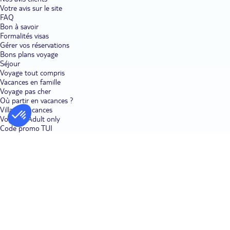
de langoustes, de crevettes, de thon blanc ou bien de poulpe, des
Votre avis sur le site
produits qui sont consommés très couramment sur l'île. Les fruits et
FAQ
légumes locaux sont aussi mis à l'honneur. Bananes, ignames, patates
Bon à savoir
douces ou encore pois chiches sont cuisinés en entrée, en dessert ou en
Formalités visas
accompagnement des plats de viande et de poisson. Ce sont souvent des
Gérer vos réservations
mélanges de saveurs inédits, véritable invitation à l'évasion. Ne passez
Bons plans voyage
pas à côté des papas, de délicieuses pommes de terre typiques des
Séjour
Canaries, ni des tapas et autres galettes de banane.
Voyage tout compris
Vacances en famille
Voyage pas cher
Où partir en vacances ?
Villages vacances
Voyages Adult only
Code promo TUI