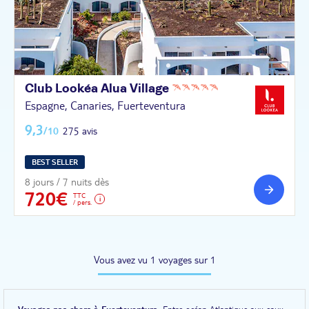
Club Lookéa Alua
Village
Espagne, Canaries, Fuerteventura
9,3
/10
275 avis
BEST SELLER
8 jours / 7 nuits dès
720€
TTC
/ pers.
Vous avez vu 1 voyages sur 1
Voyages pas chers à Fuerteventura.
Entre océan Atlantique aux eaux