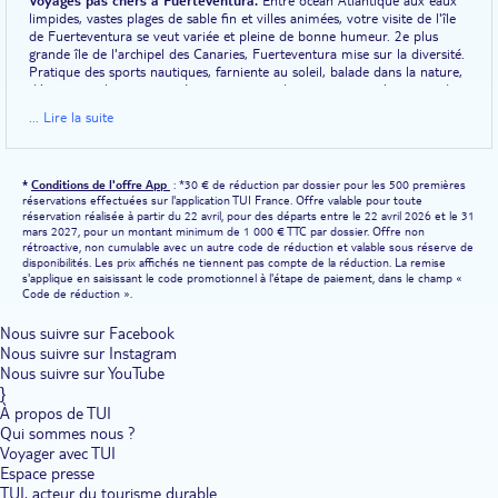
limpides, vastes plages de sable fin et villes animées, votre visite de l'île
de Fuerteventura se veut variée et pleine de bonne humeur. 2e plus
grande île de l'archipel des Canaries, Fuerteventura mise sur la diversité.
Pratique des sports nautiques, farniente au soleil, balade dans la nature,
découvertes historiques... Le programme de vos vacances s'annonce des
plus chargés. Mais savez-vous déjà où vous allez loger ?Pour vous
... Lire la suite
accompagner dans votre choix, TUI met à votre disposition une liste
d'hôtels et clubs parmi les meilleurs de la région. Découvrez par exemple
le Club Marmara Oasis Village, situé au cœur du village animé de
Corralejo. Tout proche du parc aquatique où vous pouvez passer
*
Conditions de l'offre App
: *30 € de réduction par dossier pour les 500 premières
d'agréables moments en famille, il vous donne accès à 2 vastes piscines.
réservations effectuées sur l'application TUI France. Offre valable pour toute
Au RIU Palace Jandia, c'est l'une des plus belles plages qui s'offre à vous.
réservation réalisée à partir du 22 avril, pour des départs entre le 22 avril 2026 et le 31
Logez à 600 m de la station balnéaire de Morro Jable et profitez
mars 2027, pour un montant minimum de 1 000 € TTC par dossier. Offre non
rétroactive, non cumulable avec un autre code de réduction et valable sous réserve de
pleinement des bienfaits de la mer toute proche.
disponibilités. Les prix affichés ne tiennent pas compte de la réduction. La remise
s'applique en saisissant le code promotionnel à l'étape de paiement, dans le champ «
Une excursion au cœur de l'île.
Si le bord de mer est parfait pour la
Code de réduction ».
détente, la visite de Fuerteventura vous entraîne de villes animées en
charmants villages à la découverte de la culture locale. Commencez votre
Nous suivre sur Facebook
excursion par la plus ancienne des villes de l'île : Antigua. Ici, les maisons
Nous suivre sur Instagram
à l'architecture sobre peuplent les rues authentiques. Visitez les jardins
Nous suivre sur YouTube
de cactus, les ruelles étroites et les places pleines de charme. Quelques
}
monuments, comme l'église Notre-Dame d'Antigua, la chapelle Saint-
À propos de TUI
Isidore le Laboureur ou encore Notre-Dame de Guadeloupe, rythment
votre promenade. Poursuivez votre périple par la ville de Betancuria. Le
Qui sommes nous ?
romantisme est de mise et la cité figure parmi les plus belles de l'île.
Voyager avec TUI
Ruelles et jardins sont propices à la balade et à la détente. Visitez les
Espace presse
ruines du monastère Saint-Bonaventure, l'église Sainte Marie, et partez à
TUI, acteur du tourisme durable