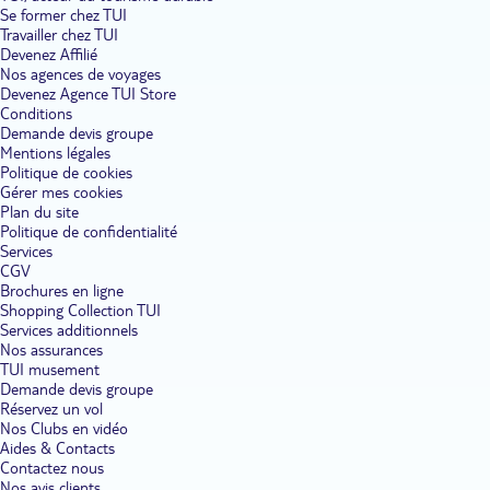
la découverte du temps passé au musée archéologique et ethnologique.
Se former chez TUI
Ici, vous revivez l'histoire des aborigènes et en apprenez plus sur leurs
Travailler chez TUI
traditions ancestrales.
Devenez Affilié
Nos agences de voyages
Des trésors naturels à découvrir lors de votre voyage pas cher à
Devenez Agence TUI Store
Fuerteventura.
Embarquez pour un périple en pleine nature. Votre
Conditions
voyage pas cher à Fuerteventura vous entraîne à la découverte d'une
nature préservée, pleine de charme et étonnante. L'une des régions les
Demande devis groupe
plus authentiques de l'île se situe dans la péninsule de Jandia. Ici, bien
Mentions légales
loin des villes animées, vous vous trouvez face à face avec un paysage
Politique de cookies
désertique. Seul le phare de Jandia se dresse au milieu de ces étendues
Gérer mes cookies
au calme impressionnant. Corralejo, quant à elle, mise sur la variété.
Plan du site
Que vous y séjourniez en famille, en couple ou entre amis, vous
Politique de confidentialité
rencontrez toujours un site idéal pour vous divertir. Commencez par le
Services
parc naturel des dunes de Corralejo. Sur une dizaine de kilomètres,
CGV
profitez de ces vastes étendues de sable blanc bordant l'eau turquoise de
l'océan. Mais cet ancien port de pêche doit également sa réputation à ses
Brochures en ligne
soirées animées. Si vous voulez faire la fête, dirigez-vous près des plages
Shopping Collection TUI
où restaurants, clubs et discothèques vous attendent dans une ambiance
Services additionnels
festive et chaleureuse.
Nos assurances
TUI musement
Évadez-vous en goûtant aux mets locaux.
S'offrir un voyage pas cher
Demande devis groupe
à Fuerteventura, c'est aussi goûter aux plaisirs des plats locaux. Ici, la
Réservez un vol
cuisine se partage, se déguste entre amis et se veut conviviale. Un
Nos Clubs en vidéo
incontournable de bien des cartes des restaurants : le poisson grillé. Le
Aides & Contacts
fruit de la pêche fait en effet littéralement partie de la culture. C'est
Contactez nous
pourquoi vous vous voyez proposer de nombreux plats préparés à base
de poissons et autres fruits de mer. L'occasion rêvée pour vous régaler
Nos avis clients