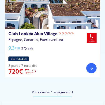
Club Lookéa Alua
Village
Espagne, Canaries, Fuerteventura
9,3
/10
275 avis
BEST SELLER
8 jours / 7 nuits dès
720€
TTC
/ pers.
Vous avez vu 1 voyages sur 1