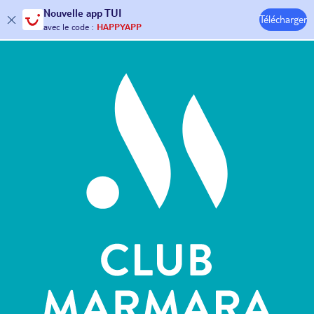
Nouvelle
app TUI
Télécharger
30€ offerts*
sur votre
voyage !
Hôtels & Clubs
avec le code :
HAPPYAPP