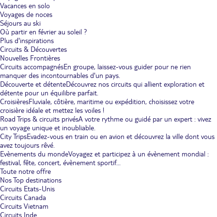
Vacances en solo
Voyages de noces
Séjours au ski
Où partir en février au soleil ?
Plus d'inspirations
Circuits & Découvertes
Nouvelles Frontières
Circuits accompagnés
En groupe, laissez-vous guider pour ne rien
manquer des incontournables d'un pays.
Découverte et détente
Découvrez nos circuits qui allient exploration et
détente pour un équilibre parfait.
Croisières
Fluviale, côtière, maritime ou expédition, choisissez votre
croisière idéale et mettez les voiles !
Road Trips & circuits privés
A votre rythme ou guidé par un expert : vivez
un voyage unique et inoubliable.
City Trips
Evadez-vous en train ou en avion et découvrez la ville dont vous
avez toujours rêvé.
Evènements du monde
Voyagez et participez à un évènement mondial :
festival, fête, concert, évènement sportif...
Toute notre offre
Nos Top destinations
Circuits Etats-Unis
Circuits Canada
Circuits Vietnam
Circuits Inde