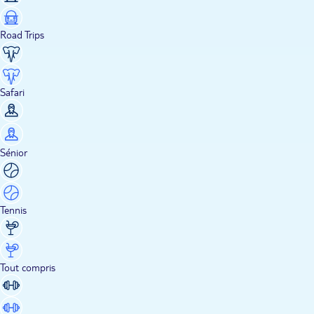
Road Trips
Safari
Sénior
Tennis
Tout compris