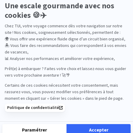
Océan Indien
Nos thématiques
Actif
Adult only