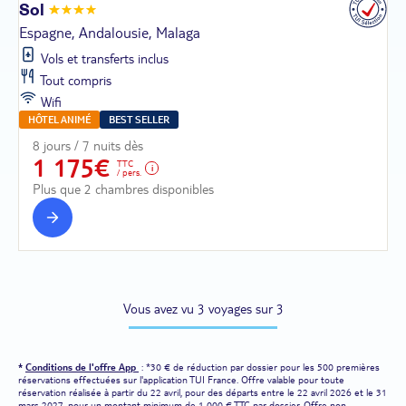
Sol
Espagne, Andalousie, Malaga
Vols et transferts inclus
Tout compris
Wifi
HÔTEL ANIMÉ
BEST SELLER
8 jours / 7 nuits dès
1 175€
TTC
/ pers.
Plus que 2 chambres disponibles
Vous avez vu 3 voyages sur 3
*
Conditions de l'offre App
: *30 € de réduction par dossier pour les 500 premières
réservations effectuées sur l'application TUI France. Offre valable pour toute
réservation réalisée à partir du 22 avril, pour des départs entre le 22 avril 2026 et le 31
mars 2027, pour un montant minimum de 1 000 € TTC par dossier. Offre non