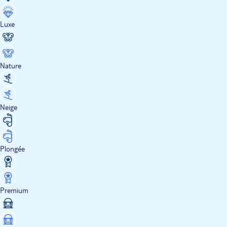
Luxe
Nature
Neige
Plongée
Premium