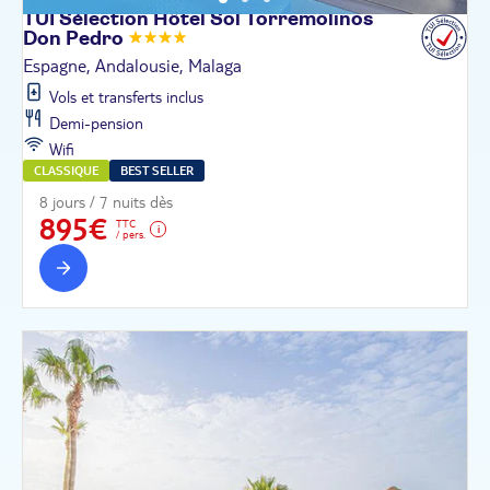
TUI Sélection Hôtel Sol Torremolinos
Don
Pedro
Espagne, Andalousie, Malaga
Vols et transferts inclus
Demi-pension
Wifi
CLASSIQUE
BEST SELLER
8 jours / 7 nuits dès
895€
TTC
/ pers.