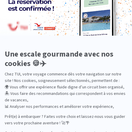
Bien-être
Circuits privés
City Trips
Croisières
Culture