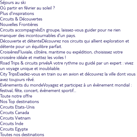
Séjours au ski
Où partir en février au soleil ?
Plus d'inspirations
Circuits & Découvertes
Nouvelles Frontières
Circuits accompagnés
En groupe, laissez-vous guider pour ne rien
manquer des incontournables d'un pays.
Découverte et détente
Découvrez nos circuits qui allient exploration et
détente pour un équilibre parfait.
Croisières
Fluviale, côtière, maritime ou expédition, choisissez votre
croisière idéale et mettez les voiles !
Road Trips & circuits privés
A votre rythme ou guidé par un expert : vivez
un voyage unique et inoubliable.
City Trips
Evadez-vous en train ou en avion et découvrez la ville dont vous
avez toujours rêvé.
Evènements du monde
Voyagez et participez à un évènement mondial :
festival, fête, concert, évènement sportif...
Toute notre offre
Nos Top destinations
Circuits Etats-Unis
Circuits Canada
Circuits Vietnam
Circuits Inde
Circuits Egypte
Toutes nos destinations