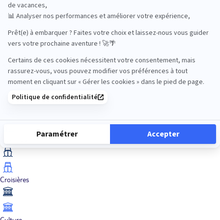
Aventure
Bien-être
Circuits privés
City Trips
Croisières
Culture