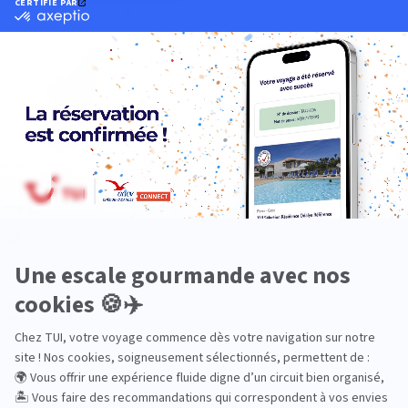
Océan Indien
Nos thématiques
Actif
Adult only