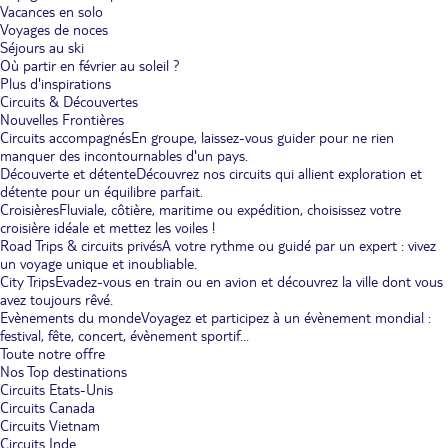
Vacances en solo
Voyages de noces
Séjours au ski
Où partir en février au soleil ?
Plus d'inspirations
Circuits & Découvertes
Nouvelles Frontières
Circuits accompagnés
En groupe, laissez-vous guider pour ne rien
manquer des incontournables d'un pays.
Découverte et détente
Découvrez nos circuits qui allient exploration et
détente pour un équilibre parfait.
Croisières
Fluviale, côtière, maritime ou expédition, choisissez votre
croisière idéale et mettez les voiles !
Road Trips & circuits privés
A votre rythme ou guidé par un expert : vivez
un voyage unique et inoubliable.
City Trips
Evadez-vous en train ou en avion et découvrez la ville dont vous
avez toujours rêvé.
Evènements du monde
Voyagez et participez à un évènement mondial :
festival, fête, concert, évènement sportif...
Toute notre offre
Nos Top destinations
Circuits Etats-Unis
Circuits Canada
Circuits Vietnam
Circuits Inde