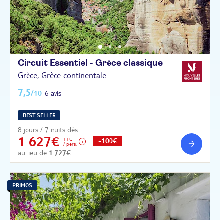
Circuit Essentiel - Grèce
classique
Grèce, Grèce continentale
7,5
/10
6 avis
BEST SELLER
8 jours / 7 nuits dès
1 627€
TTC
-100€
/ pers.
au lieu de
1 727€
PRIMOS