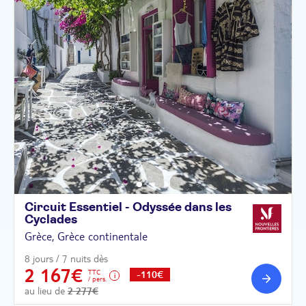
Circuit Essentiel - Odyssée dans les
Cyclades
Grèce, Grèce continentale
8 jours / 7 nuits dès
2 167€
TTC
-110€
/ pers.
au lieu de
2 277€