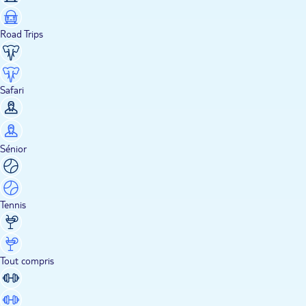
Road Trips
Safari
Sénior
Tennis
Tout compris