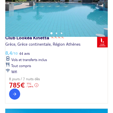
Club Lookéa
Kinetta
Grèce, Grèce continentale, Région Athènes
8,4
/10
44 avis
Vols et transferts inclus
Tout compris
Wifi
8 jours / 7 nuits dès
785€
TTC
/ pers.