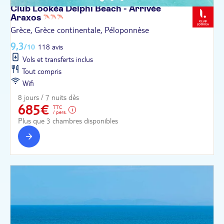
Club Lookéa Delphi Beach - Arrivée
Araxos
Grèce, Grèce continentale, Péloponnèse
9,3
/10
118 avis
Vols et transferts inclus
Tout compris
Wifi
8 jours / 7 nuits dès
685€
TTC
/ pers.
Plus que 3 chambres disponibles