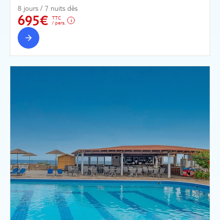
8 jours / 7 nuits dès
695€
TTC
/ pers.