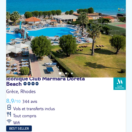
Iconique Club Marmara Doreta
Beach
Grèce, Rhodes
8,9
/10
344 avis
Vols et transferts inclus
Tout compris
Wifi
BEST SELLER