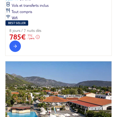
Vols et transferts inclus
Tout compris
Wifi
BEST SELLER
8 jours / 7 nuits dès
785€
TTC
/ pers.