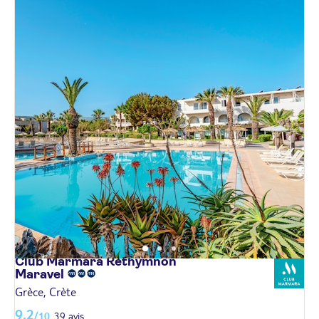
Club Marmara Réthymnon
Maravel
Grèce, Crète
9,2
/10
39 avis