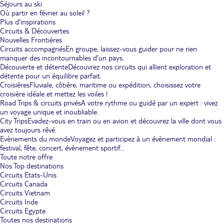
Séjours au ski
Où partir en février au soleil ?
Plus d'inspirations
Circuits & Découvertes
Nouvelles Frontières
Circuits accompagnés
En groupe, laissez-vous guider pour ne rien
manquer des incontournables d'un pays.
Découverte et détente
Découvrez nos circuits qui allient exploration et
détente pour un équilibre parfait.
Croisières
Fluviale, côtière, maritime ou expédition, choisissez votre
croisière idéale et mettez les voiles !
Road Trips & circuits privés
A votre rythme ou guidé par un expert : vivez
un voyage unique et inoubliable.
City Trips
Evadez-vous en train ou en avion et découvrez la ville dont vous
avez toujours rêvé.
Evènements du monde
Voyagez et participez à un évènement mondial :
festival, fête, concert, évènement sportif...
Toute notre offre
Nos Top destinations
Circuits Etats-Unis
Circuits Canada
Circuits Vietnam
Circuits Inde
Circuits Egypte
Toutes nos destinations