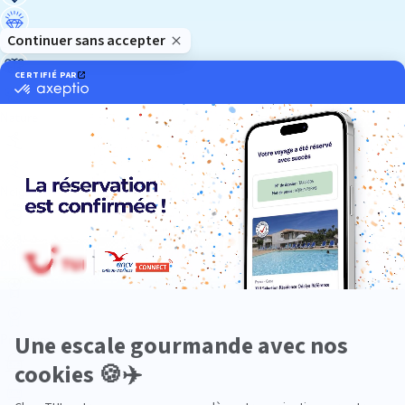
Luxe
Nature
Neige
Plongée
Premium