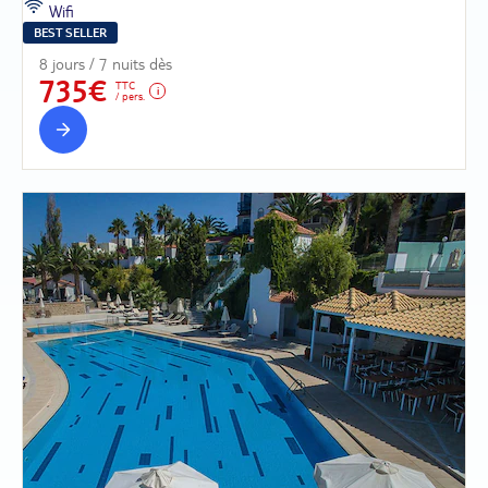
Wifi
BEST SELLER
8 jours / 7 nuits dès
735€
TTC
/ pers.