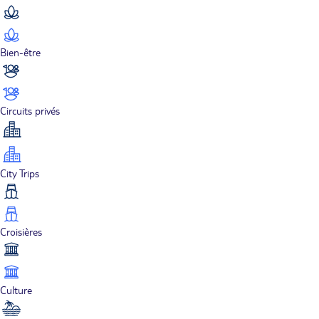
Bien-être
Circuits privés
City Trips
Croisières
Culture