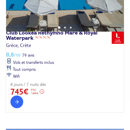
Club Lookéa Rethymno Mare & Royal
Waterpark
Grèce, Crète
8,8
/10
79 avis
Vols et transferts inclus
Tout compris
Wifi
8 jours / 7 nuits dès
745€
TTC
/ pers.