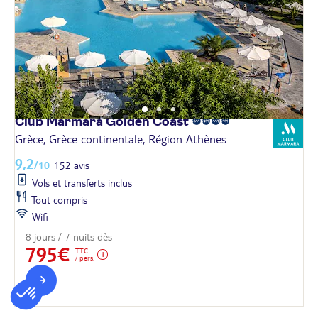
Club Marmara Golden
Coast
Grèce, Grèce continentale, Région Athènes
9,2
/10
152 avis
Vols et transferts inclus
Tout compris
Wifi
8 jours / 7 nuits dès
795€
TTC
/ pers.