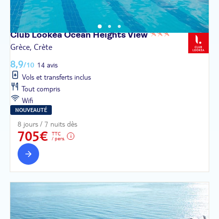
Club Lookéa Ocean Heights
View
Grèce, Crète
8,9
/10
14 avis
Vols et transferts inclus
Tout compris
Wifi
NOUVEAUTÉ
8 jours / 7 nuits dès
705€
TTC
/ pers.