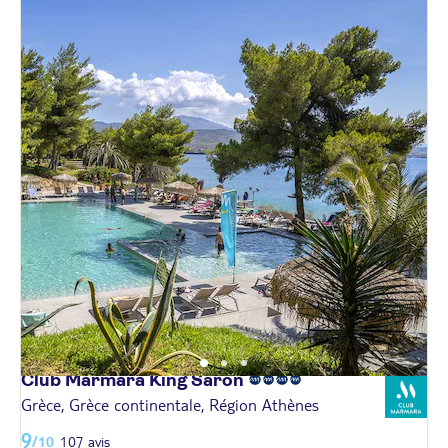
Club Marmara King
Saron
Grèce, Grèce continentale, Région Athènes
9
/10
107 avis