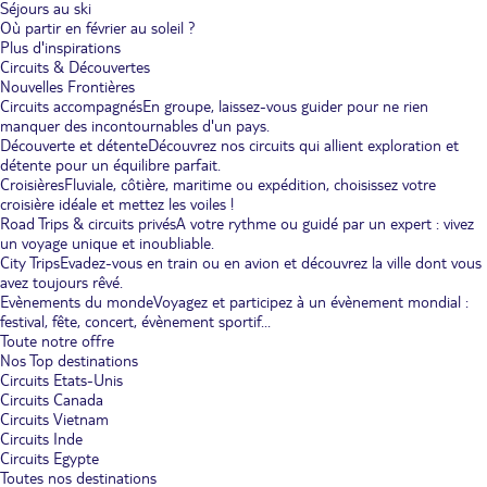
Séjours au ski
Où partir en février au soleil ?
Plus d'inspirations
Circuits & Découvertes
Nouvelles Frontières
Circuits accompagnés
En groupe, laissez-vous guider pour ne rien
manquer des incontournables d'un pays.
Découverte et détente
Découvrez nos circuits qui allient exploration et
détente pour un équilibre parfait.
Croisières
Fluviale, côtière, maritime ou expédition, choisissez votre
croisière idéale et mettez les voiles !
Road Trips & circuits privés
A votre rythme ou guidé par un expert : vivez
un voyage unique et inoubliable.
City Trips
Evadez-vous en train ou en avion et découvrez la ville dont vous
avez toujours rêvé.
Evènements du monde
Voyagez et participez à un évènement mondial :
festival, fête, concert, évènement sportif...
Toute notre offre
Nos Top destinations
Circuits Etats-Unis
Circuits Canada
Circuits Vietnam
Circuits Inde
Circuits Egypte
Toutes nos destinations