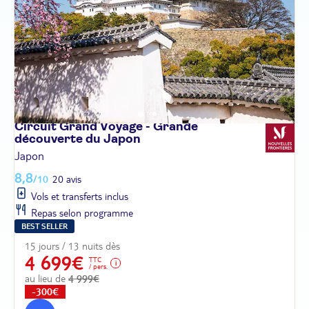
Circuit Grand Voyage - Grande
découverte du
Japon
Japon
8,8
/10
20 avis
Vols et transferts inclus
Repas selon programme
BEST SELLER
15 jours / 13 nuits dès
4 699€
TTC
/ pers.
au lieu de
4 999€
-300€