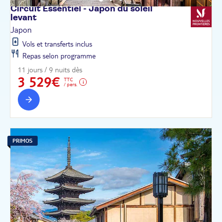
Circuit Essentiel - Japon du soleil
levant
Japon
Vols et transferts inclus
Repas selon programme
11 jours / 9 nuits dès
3 529€
TTC
/ pers.
PRIMOS