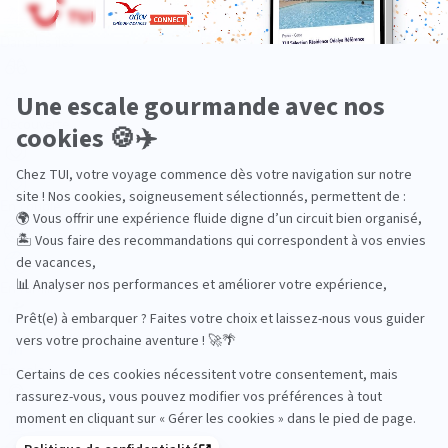
Dans les îles
Découverte
En couple
En famille
En solo