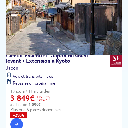
Circuit Essentiel - Japon du soleil
levant + Extension à
Kyoto
Japon
Vols et transferts inclus
Repas selon programme
13 jours / 11 nuits dès
3 849€
TTC
/ pers.
au lieu de
4 099€
Plus que 6 places disponibles
-250€