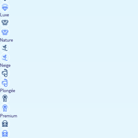
Luxe
Nature
Neige
Plongée
Premium