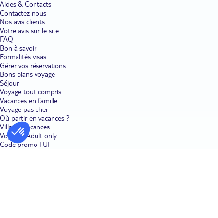
Aides & Contacts
les couples.
Les hôtels et clubs à Agadir constituent un décor idéal
Contactez nous
pour des vacances en duo ou avec les enfants, grâce à leurs
Nos avis clients
équipements de loisirs et de détente. La longue plage d'Agadir se
Votre avis sur le site
prête à toutes sortes de jeux avec les enfants. Concours de
FAQ
châteaux de sable, baignade dans les eaux tièdes, partie de football
ou de badminton : à chaque journée son lot d'amusements. Vous
Bon à savoir
êtes également assuré de faire plaisir à vos petits avec une initiation
Formalités visas
aux sports nautiques, dont le surf, à Taghazoute, ou en les
Gérer vos réservations
emmenant choisir des cadeaux pour leurs amis dans les marchés
Bons plans voyage
d'Essaouira et de Marrakech. En couple, autorisez-vous une
Séjour
parenthèse romantique au creux des dunes de l'Oued Massa, un
Voyage tout compris
cadre de choix pour une promenade main dans la main. Ou
Vacances en famille
parcourez l'agréable croisette d'Agadir, à l'ombre des palmiers.
Voyage pas cher
Votre hôtel ou votre club sait satisfaire toutes vos attentes avec un
massage oriental en duo, une immersion dans le hammam ou
Où partir en vacances ?
encore un enveloppement délassant aux algues.
Villages vacances
Voyages Adult only
Goûter à la gastronomie et à l'art de vivre marocains.
Échoppes
Code promo TUI
de rue ou restaurants étoilés : laissez-vous charmer par les délices
d'une gastronomie gourmande lors de vos vacances dans un hôtel
à Agadir. Les hôtels et clubs à Agadir abritent des restaurants où
vous pouvez vous initier aux trésors de la gastronomie marocaine,
à travers de copieux buffets renouvelés chaque jour. Des soirées à
thème sont régulièrement organisées pour varier les plaisirs et
vous mener de l'Afrique vers l'Asie.