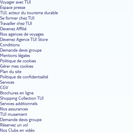
Voyager avec TUI
étals chamarrés de ce marché typique, lieu incontournable si vous
Espace presse
voulez vous procurer des souvenirs et des objets d'artisanat local.
Votre hôtel ou votre club à Agadir vous propose aussi de vous
TUI, acteur du tourisme durable
joindre à une excursion vers Essaouira, pour découvrir les
Se former chez TUI
techniques ancestrales de travail du bois des ébénistes. La baie
Travailler chez TUI
d'Agadir, avec son sable fin et ses cocotiers, répond à vos envies de
Devenez Affilié
détente et de farniente. Taroudant, l'une des plus anciennes villes
Nos agences de voyages
du pays, vous reçoit à quelques kilomètres de votre établissement.
Devenez Agence TUI Store
Conditions
Visiter Agadir pour découvrir les paysages marocains.
L'un des
Demande devis groupe
points forts d'Agadir, c'est sa situation exceptionnelle à quelques
Mentions légales
kilomètres de l'Atlas et de la route du Miel, entre oasis
Politique de cookies
miraculeuses et canyons profonds. Visiter Agadir, c'est se donner
l'opportunité de contempler des paysages authentiques, qui se
Gérer mes cookies
gagnent à la faveur d'une promenade en 4x4 ou en minibus. Optez
Plan du site
pour une escapade haute en couleur sur les routes de l'Anti-Atlas,
Politique de confidentialité
à destination de Tafraout, une ville aux surprenantes maisons ocre
Services
et roses accrochées à la falaise. Autre point fort d'Agadir : la
CGV
proximité de la route du Miel, l'un des itinéraires les plus
Brochures en ligne
renommés du Maroc. Les ruches se dressent çà et là sur une voie
Shopping Collection TUI
qui culmine à 1 300 mètres d'altitude et serpente entre les
Services additionnels
palmiers, les gorges et les oasis. L'excursion comprend la visite de
villages berbères aux modes de vie multiséculaires. Une halte à la
Nos assurances
Vallée des Oiseaux, parc animalier au centre d'Agadir abritant des
TUI musement
espèces comme le flamant rose ou le singe magot, comble les
Demande devis groupe
amoureux de la faune sauvage.
Réservez un vol
Nos Clubs en vidéo
Les hôtels et clubs à Agadir, un cadre idéal pour les familles et