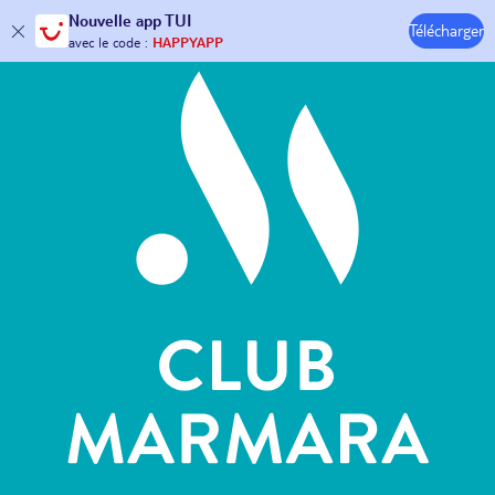
Hôtels & Clubs
Nouvelle
app TUI
Télécharger
30€ offerts*
sur votre
voyage !
avec le code :
HAPPYAPP