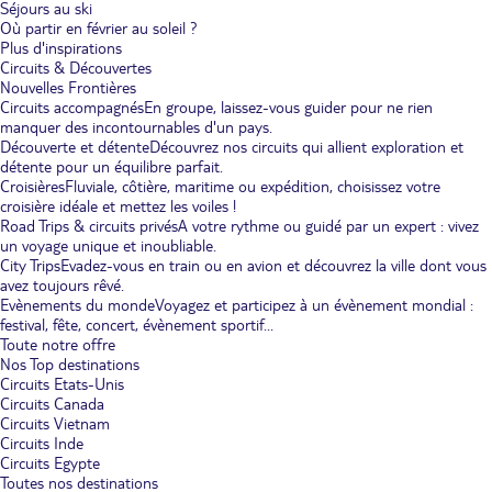
Séjours au ski
Où partir en février au soleil ?
Plus d'inspirations
Circuits & Découvertes
Nouvelles Frontières
Circuits accompagnés
En groupe, laissez-vous guider pour ne rien
manquer des incontournables d'un pays.
Découverte et détente
Découvrez nos circuits qui allient exploration et
détente pour un équilibre parfait.
Croisières
Fluviale, côtière, maritime ou expédition, choisissez votre
croisière idéale et mettez les voiles !
Road Trips & circuits privés
A votre rythme ou guidé par un expert : vivez
un voyage unique et inoubliable.
City Trips
Evadez-vous en train ou en avion et découvrez la ville dont vous
avez toujours rêvé.
Evènements du monde
Voyagez et participez à un évènement mondial :
festival, fête, concert, évènement sportif...
Toute notre offre
Nos Top destinations
Circuits Etats-Unis
Circuits Canada
Circuits Vietnam
Circuits Inde
Circuits Egypte
Toutes nos destinations