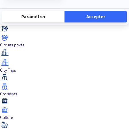
Bien-être
Circuits privés
City Trips
Croisières
Culture