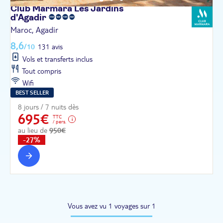
Club Marmara Les Jardins
d'Agadir
Maroc, Agadir
8,6
/10
131 avis
Vols et transferts inclus
Tout compris
Wifi
BEST SELLER
8 jours / 7 nuits dès
695€
TTC
/ pers.
au lieu de
950€
-27%
Vous avez vu 1 voyages sur 1