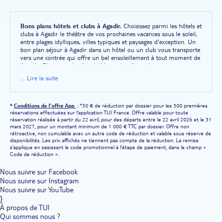
Bons plans hôtels et clubs à Agadir.
Choisissez parmi les hôtels et
clubs à Agadir le théâtre de vos prochaines vacances sous le soleil,
entre plages idylliques, villes typiques et paysages d'exception. Un
bon plan séjour à Agadir dans un hôtel ou un club vous transporte
vers une contrée qui offre un bel ensoleillement à tout moment de
l'année. Blottie sur la côte du Maroc, la ville est le premier port
sardinier du pays et une destination balnéaire appréciée. Ses atouts
... Lire la suite
? Une croisette bordée de palmiers et une plage longue de quelque
six kilomètres, qui plaisent aux couples comme aux familles. Les
hôtels et clubs à Agadir RIU, Robinson Club et Club Marmara se
mettent en quatre pour vous faire plaisir. Chambres spacieuses
*
Conditions de l'offre App
: *30 € de réduction par dossier pour les 500 premières
réservations effectuées sur l'application TUI France. Offre valable pour toute
tout confort, piscines scintillantes, spas et infrastructures de
réservation réalisée à partir du 22 avril, pour des départs entre le 22 avril 2026 et le 31
thalassothérapie... rien n'est laissé au hasard, pour vous faire jouir
mars 2027, pour un montant minimum de 1 000 € TTC par dossier. Offre non
d'une expérience inoubliable. L'espace de quelques heures, vous
rétroactive, non cumulable avec un autre code de réduction et valable sous réserve de
vous lancez dans des expéditions à la découverte d'autres villes et
disponibilités. Les prix affichés ne tiennent pas compte de la réduction. La remise
des paysages de rêve du Maroc.
s'applique en saisissant le code promotionnel à l'étape de paiement, dans le champ «
Code de réduction ».
À la conquête des joyaux marocains depuis les hôtels et clubs
d'Agadir.
Boire un thé dans un village berbère, négocier vos achats
Nous suivre sur Facebook
au souk, vous extasier devant des monuments imposants : votre
Nous suivre sur Instagram
séjour à Agadir est émaillé de belles expériences. Au cours de vos
Nous suivre sur YouTube
vacances dans les hôtels et clubs d'Agadir, immergez-vous dans la
}
culture orientale. À proximité de votre établissement se trouve la
À propos de TUI
Médina Polizzi, où vous pouvez déambuler dans les ruelles
Qui sommes nous ?
sinueuses jusqu'au souk El Had. Vous appréciez de flâner entre les