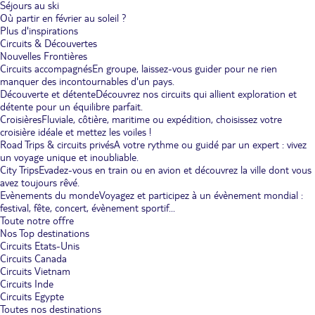
Séjours au ski
Où partir en février au soleil ?
Plus d'inspirations
Circuits & Découvertes
Nouvelles Frontières
Circuits accompagnés
En groupe, laissez-vous guider pour ne rien
manquer des incontournables d'un pays.
Découverte et détente
Découvrez nos circuits qui allient exploration et
détente pour un équilibre parfait.
Croisières
Fluviale, côtière, maritime ou expédition, choisissez votre
croisière idéale et mettez les voiles !
Road Trips & circuits privés
A votre rythme ou guidé par un expert : vivez
un voyage unique et inoubliable.
City Trips
Evadez-vous en train ou en avion et découvrez la ville dont vous
avez toujours rêvé.
Evènements du monde
Voyagez et participez à un évènement mondial :
festival, fête, concert, évènement sportif...
Toute notre offre
Nos Top destinations
Circuits Etats-Unis
Circuits Canada
Circuits Vietnam
Circuits Inde
Circuits Egypte
Toutes nos destinations