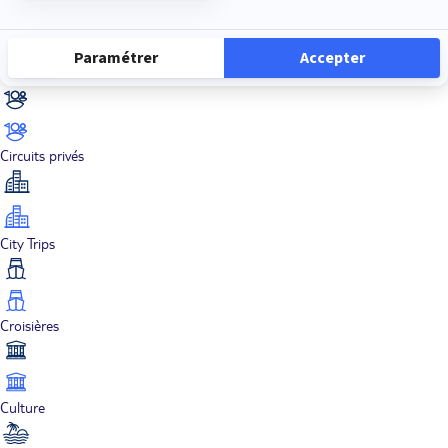
Bien-être
Circuits privés
City Trips
Croisières
Culture