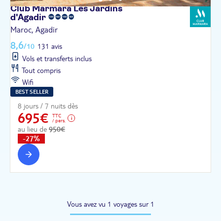
Club Marmara Les Jardins
d'Agadir
Maroc, Agadir
8,6
/10
131 avis
Vols et transferts inclus
Tout compris
Wifi
BEST SELLER
8 jours / 7 nuits dès
695€
TTC
/ pers.
au lieu de
950€
-27%
Vous avez vu 1 voyages sur 1