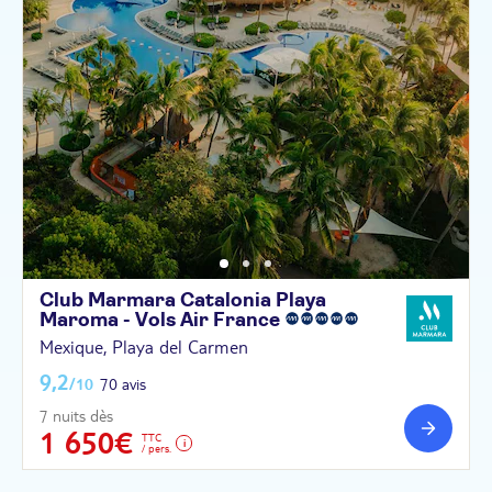
Club Marmara Catalonia Playa
Maroma - Vols Air
France
Mexique, Playa del Carmen
9,2
/10
70 avis
7 nuits dès
1 650€
TTC
/ pers.