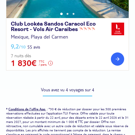
Club Lookéa Sandos Caracol Eco
Resort - Vols Air
Caraïbes
Mexique, Playa del Carmen
9,2
/10
55 avis
7 nuits dès
1 830€
TTC
/ pers.
Vous avez vu 4 voyages sur 4
*
Conditions de l'offre App
: *30 € de réduction par dossier pour les 500 premières
réservations effectuées sur l'application TUI France. Offre valable pour toute
réservation réalisée à partir du 22 avril, pour des départs entre le 22 avril 2026 et le 31
mars 2027, pour un montant minimum de 1 000 € TTC par dossier. Offre non
rétroactive, non cumulable avec un autre code de réduction et valable sous réserve de
disponibilités. Les prix affichés ne tiennent pas compte de la réduction. La remise
s'applique en saisissant le code promotionnel à l'étape de paiement, dans le champ «