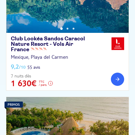
Club Lookéa Sandos Caracol
Nature Resort - Vols Air
France
Mexique, Playa del Carmen
9,2
/10
55 avis
7 nuits dès
1 630€
TTC
/ pers.
PRIMOS