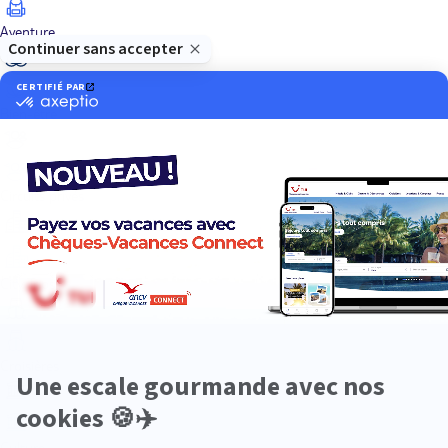
Aventure
Bien-être
Circuits privés
City Trips
Croisières
Culture