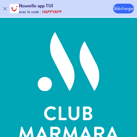
Nouvelle
app TUI
Télécharger
30€ offerts*
sur votre
voyage !
Hôtels & Clubs
avec le code :
HAPPYAPP