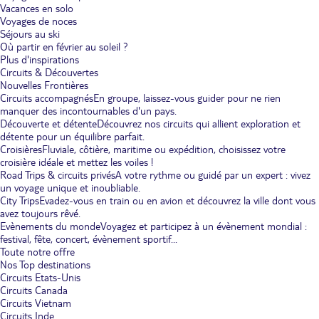
Vacances en solo
Voyages de noces
Séjours au ski
Où partir en février au soleil ?
Plus d'inspirations
Circuits & Découvertes
Nouvelles Frontières
Circuits accompagnés
En groupe, laissez-vous guider pour ne rien
manquer des incontournables d'un pays.
Découverte et détente
Découvrez nos circuits qui allient exploration et
détente pour un équilibre parfait.
Croisières
Fluviale, côtière, maritime ou expédition, choisissez votre
croisière idéale et mettez les voiles !
Road Trips & circuits privés
A votre rythme ou guidé par un expert : vivez
un voyage unique et inoubliable.
City Trips
Evadez-vous en train ou en avion et découvrez la ville dont vous
avez toujours rêvé.
Evènements du monde
Voyagez et participez à un évènement mondial :
festival, fête, concert, évènement sportif...
Toute notre offre
Nos Top destinations
Circuits Etats-Unis
Circuits Canada
Circuits Vietnam
Circuits Inde