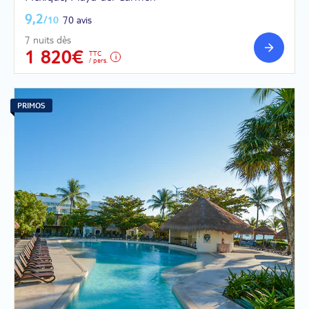
9,2
/10
70 avis
7 nuits dès
1 820€
TTC
/ pers.
PRIMOS