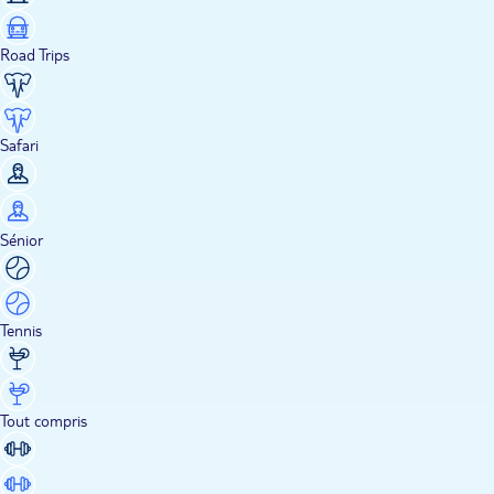
Road Trips
Safari
Sénior
Tennis
Tout compris