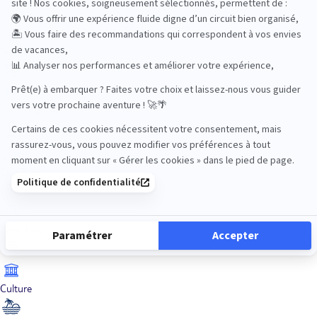
Bien-être
Circuits privés
City Trips
Croisières
Culture