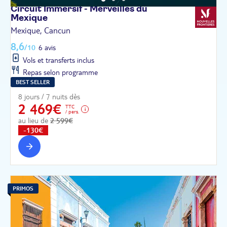
Circuit Immersif - Merveilles du
Mexique
Mexique, Cancun
8,6
/10
6 avis
Vols et transferts inclus
Repas selon programme
BEST SELLER
8 jours / 7 nuits dès
2 469€
TTC
/ pers.
au lieu de
2 599€
-130€
PRIMOS