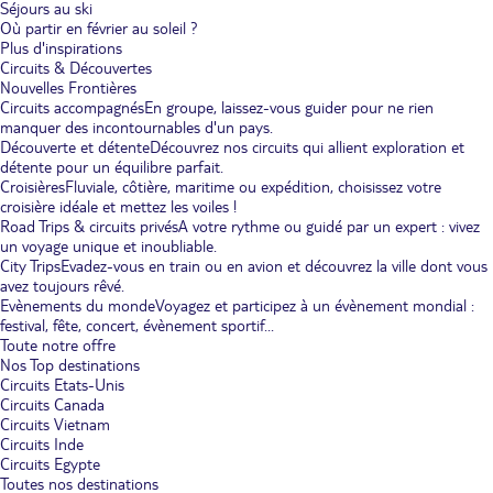
Séjours au ski
Où partir en février au soleil ?
Plus d'inspirations
Circuits & Découvertes
Nouvelles Frontières
Circuits accompagnés
En groupe, laissez-vous guider pour ne rien
manquer des incontournables d'un pays.
Découverte et détente
Découvrez nos circuits qui allient exploration et
détente pour un équilibre parfait.
Croisières
Fluviale, côtière, maritime ou expédition, choisissez votre
croisière idéale et mettez les voiles !
Road Trips & circuits privés
A votre rythme ou guidé par un expert : vivez
un voyage unique et inoubliable.
City Trips
Evadez-vous en train ou en avion et découvrez la ville dont vous
avez toujours rêvé.
Evènements du monde
Voyagez et participez à un évènement mondial :
festival, fête, concert, évènement sportif...
Toute notre offre
Nos Top destinations
Circuits Etats-Unis
Circuits Canada
Circuits Vietnam
Circuits Inde
Circuits Egypte
Toutes nos destinations