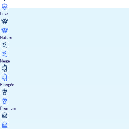
Luxe
Nature
Neige
Plongée
Premium