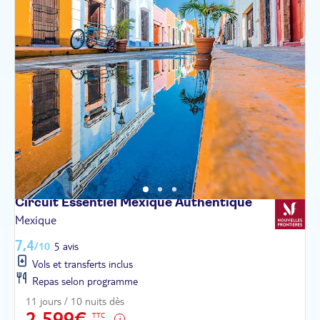
Circuit Essentiel Mexique
Authentique
Mexique
7,4
/10
5 avis
Vols et transferts inclus
Repas selon programme
11 jours / 10 nuits dès
2 599€
TTC