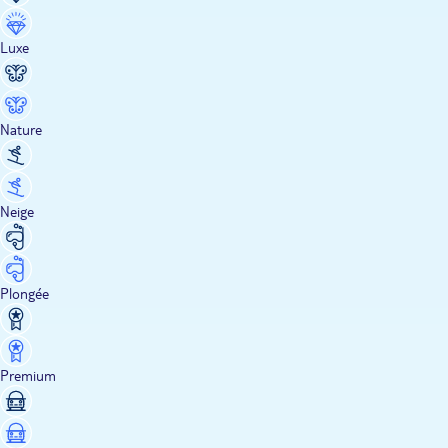
Luxe
Nature
Neige
Plongée
Premium