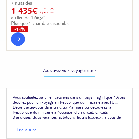
7 nuits dès
1 435€
TTC
/ pers.
au lieu de
1 665€
Plus que 1 chambre disponible
-14%
Vous avez vu 4 voyages sur 4
Vous souhaitez partir en vacances dans un pays magnifique ? Alors
décollez pour un voyage en République dominicaine avec TUI...
Décontractez-vous dans un Club Marmara ou découvrez la
République dominicaine à l’occasion d’un circuit. Circuits
grandioses, clubs vacances, autotours, hôtels luxueux : à vous de
choisir le voyage parfait.
N’attendez plus,
la République dominicaine pas cher
, c’est
... Lire la suite
possible avec TUI, qui vous propose ses meilleurs bons
plans voyages. Découvrez nos
bons plans République dominicaine