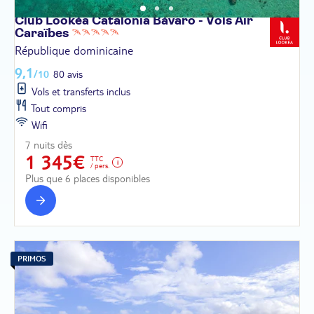
Club Lookéa Catalonia Bávaro - Vols Air
Caraïbes
République dominicaine
9,1
/10
80 avis
Vols et transferts inclus
Tout compris
Wifi
7 nuits dès
1 345€
TTC
/ pers.
Plus que 6 places disponibles
PRIMOS