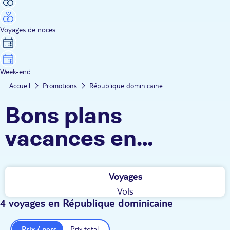
Voyages de noces
Week-end
Accueil
Promotions
République dominicaine
Bons plans
vacances en
République
Voyages
dominicaine
Vols
4 voyages en République dominicaine
Prix / pers.
Prix total