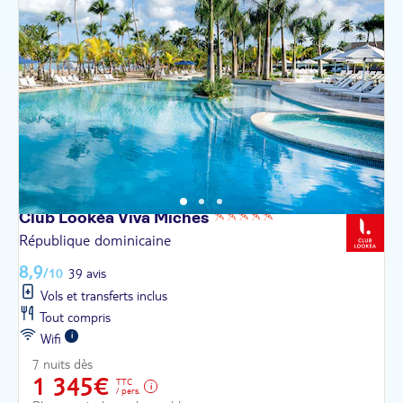
Club Lookéa Viva
Miches
République dominicaine
8,9
/10
39 avis
Vols et transferts inclus
Tout compris
Wifi
7 nuits dès
1 345€
TTC
/ pers.