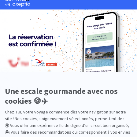
Dans les îles
Découverte
En couple
En famille
En solo