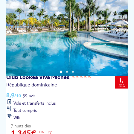
Club Lookéa Viva
Miches
République dominicaine
8,9
/10
39 avis
Vols et transferts inclus
Tout compris
Wifi
7 nuits dès
1 345€
TTC