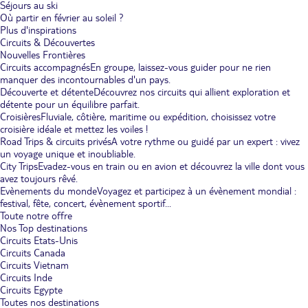
Séjours au ski
Où partir en février au soleil ?
Plus d'inspirations
Circuits & Découvertes
Nouvelles Frontières
Circuits accompagnés
En groupe, laissez-vous guider pour ne rien
manquer des incontournables d'un pays.
Découverte et détente
Découvrez nos circuits qui allient exploration et
détente pour un équilibre parfait.
Croisières
Fluviale, côtière, maritime ou expédition, choisissez votre
croisière idéale et mettez les voiles !
Road Trips & circuits privés
A votre rythme ou guidé par un expert : vivez
un voyage unique et inoubliable.
City Trips
Evadez-vous en train ou en avion et découvrez la ville dont vous
avez toujours rêvé.
Evènements du monde
Voyagez et participez à un évènement mondial :
festival, fête, concert, évènement sportif...
Toute notre offre
Nos Top destinations
Circuits Etats-Unis
Circuits Canada
Circuits Vietnam
Circuits Inde
Circuits Egypte
Toutes nos destinations