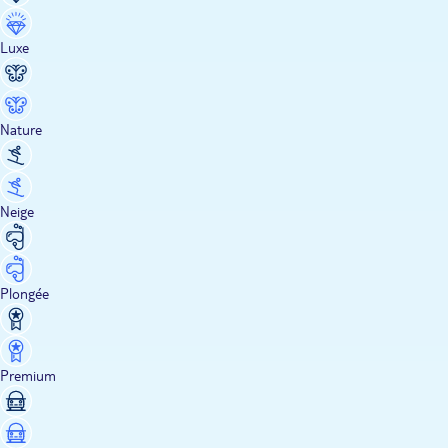
Luxe
Nature
Neige
Plongée
Premium