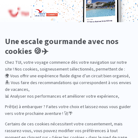
Dans les îles
Découverte
En couple
En famille
En solo