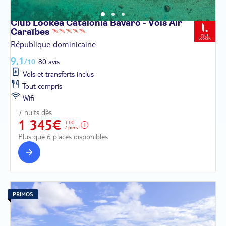
Club Lookéa Catalonia Bávaro - Vols Air
Caraïbes
République dominicaine
9,1
/10
80 avis
Vols et transferts inclus
Tout compris
Wifi
7 nuits dès
1 345€
TTC
/ pers.
Plus que 6 places disponibles
PRIMOS