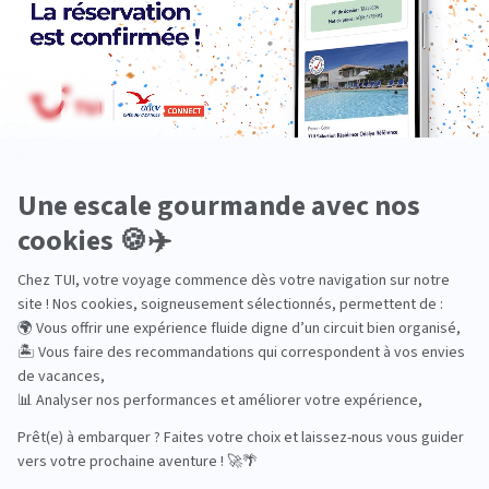
Dans les îles
Découverte
En couple
En famille
En solo