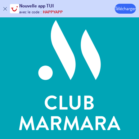
Hôtels & Clubs
Nouvelle
app TUI
Télécharger
30€ offerts*
sur votre
voyage !
avec le code :
HAPPYAPP