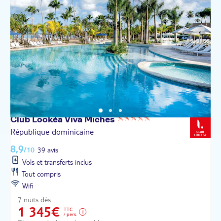
Club Lookéa Viva
Miches
République dominicaine
8,9
/10
39 avis
Vols et transferts inclus
Tout compris
Wifi
7 nuits dès
1 345€
TTC
/ pers.