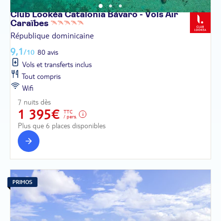
Club Lookéa Catalonia Bávaro - Vols Air
Caraïbes
République dominicaine
9,1
/10
80 avis
Vols et transferts inclus
Tout compris
Wifi
7 nuits dès
1 395€
TTC
/ pers.
Plus que 6 places disponibles
PRIMOS