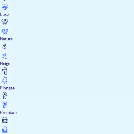
Luxe
Nature
Neige
Plongée
Premium