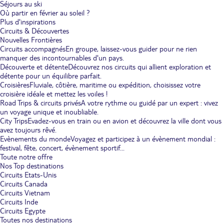
Séjours au ski
Où partir en février au soleil ?
Plus d'inspirations
Circuits & Découvertes
Nouvelles Frontières
Circuits accompagnés
En groupe, laissez-vous guider pour ne rien
manquer des incontournables d'un pays.
Découverte et détente
Découvrez nos circuits qui allient exploration et
détente pour un équilibre parfait.
Croisières
Fluviale, côtière, maritime ou expédition, choisissez votre
croisière idéale et mettez les voiles !
Road Trips & circuits privés
A votre rythme ou guidé par un expert : vivez
un voyage unique et inoubliable.
City Trips
Evadez-vous en train ou en avion et découvrez la ville dont vous
avez toujours rêvé.
Evènements du monde
Voyagez et participez à un évènement mondial :
festival, fête, concert, évènement sportif...
Toute notre offre
Nos Top destinations
Circuits Etats-Unis
Circuits Canada
Circuits Vietnam
Circuits Inde
Circuits Egypte
Toutes nos destinations